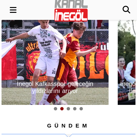
İnegöl, Gastronomi Festivali
Alanyurt Yüzm
İle Lezzetlerini Vitrine
Yapım Çalışmal
Çıkarıyor
GÜNDEM