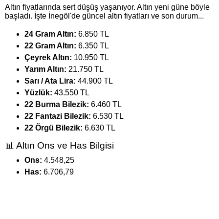
Altın fiyatlarında sert düşüş yaşanıyor. Altın yeni güne böyle
başladı. İşte İnegöl'de güncel altın fiyatları ve son durum...
24 Gram Altın:
6.850 TL
22 Gram Altın:
6.350 TL
Çeyrek Altın:
10.950 TL
Yarım Altın:
21.750 TL
Sarı / Ata Lira:
44.900 TL
Yüzlük:
43.550 TL
22 Burma Bilezik:
6.460 TL
22 Fantazi Bilezik:
6.530 TL
22 Örgü Bilezik:
6.630 TL
📊 Altın Ons ve Has Bilgisi
Ons:
4.548,25
Has:
6.706,79