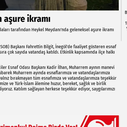
B
n aşure ikramı
1
daları tarafından Heykel Meydanı'nda geleneksel aşure ikramı
OB) Başkanı Fahrettin Bilgit, İnegöl'de faaliyet gösteren esnaf
sıra çok sayıda vatandaş katıldı. Etkinlik kapsamında ilçe halkı
iler Esnaf Odası Başkanı Kadir İlhan, Muharrem ayının manevi
mübarek Muharrem ayında esnaflarımıza ve vatandaşlarımıza
yalnız bırakmayan tüm esnafımıza ve vatandaşlarımıza teşekkür
ize ve Türk-İslam âlemine huzur, bereket, sağlık ve birlik
liyoruz. Katılım sağlayan herkese teşekkür ediyor, saygılarımızı