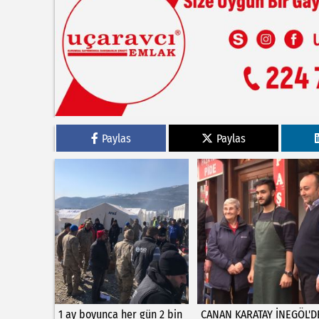
Paylas
Paylas
1 ay boyunca her gün 2 bin
CANAN KARATAY İNEGÖL'D