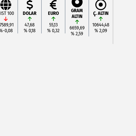
GRAM
IST 100
DOLAR
EURO
Ç. ALTIN
ALTIN
7589,91
47,68
55,13
10644,48
6659,69
%-0,08
% 0,18
% 0,32
% 2,09
% 2,59