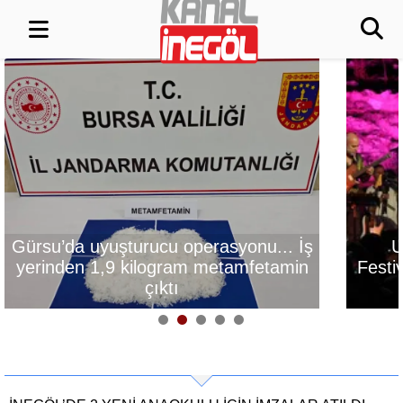
erasyonu... İş
Uluslararası Bursa
 metamfetamin
Festivali’nde tarih ve müzik
buluştu