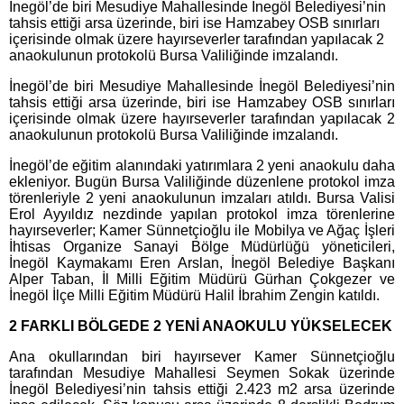
İnegöl’de biri Mesudiye Mahallesinde İnegöl Belediyesi’nin
tahsis ettiği arsa üzerinde, biri ise Hamzabey OSB sınırları
içerisinde olmak üzere hayırseverler tarafından yapılacak 2
anaokulunun protokolü Bursa Valiliğinde imzalandı.
İnegöl’de biri Mesudiye Mahallesinde İnegöl Belediyesi’nin
tahsis ettiği arsa üzerinde, biri ise Hamzabey OSB sınırları
içerisinde olmak üzere hayırseverler tarafından yapılacak 2
anaokulunun protokolü Bursa Valiliğinde imzalandı.
İnegöl’de eğitim alanındaki yatırımlara 2 yeni anaokulu daha
ekleniyor. Bugün Bursa Valiliğinde düzenlene protokol imza
törenleriyle 2 yeni anaokulunun imzaları atıldı. Bursa Valisi
Erol Ayyıldız nezdinde yapılan protokol imza törenlerine
hayırseverler; Kamer Sünnetçioğlu ile Mobilya ve Ağaç İşleri
İhtisas Organize Sanayi Bölge Müdürlüğü yöneticileri,
İnegöl Kaymakamı Eren Arslan, İnegöl Belediye Başkanı
Alper Taban, İl Milli Eğitim Müdürü Gürhan Çokgezer ve
İnegöl İlçe Milli Eğitim Müdürü Halil İbrahim Zengin katıldı.
2 FARKLI BÖLGEDE 2 YENİ ANAOKULU YÜKSELECEK
Ana okullarından biri hayırsever Kamer Sünnetçioğlu
tarafından Mesudiye Mahallesi Seymen Sokak üzerinde
İnegöl Belediyesi’nin tahsis ettiği 2.423 m2 arsa üzerinde