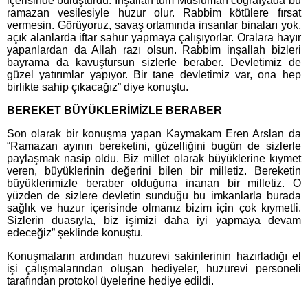
içerisinde buluşturdu. İnşallah tüm Müslüman coğrafyada bu
ramazan vesilesiyle huzur olur. Rabbim kötülere fırsat
vermesin. Görüyoruz, savaş ortamında insanlar binaları yok,
açık alanlarda iftar sahur yapmaya çalışıyorlar. Oralara hayır
yapanlardan da Allah razı olsun. Rabbim inşallah bizleri
bayrama da kavuştursun sizlerle beraber. Devletimiz de
güzel yatırımlar yapıyor. Bir tane devletimiz var, ona hep
birlikte sahip çıkacağız” diye konuştu.
BEREKET BÜYÜKLERİMİZLE BERABER
Son olarak bir konuşma yapan Kaymakam Eren Arslan da
“Ramazan ayının bereketini, güzelliğini bugün de sizlerle
paylaşmak nasip oldu. Biz millet olarak büyüklerine kıymet
veren, büyüklerinin değerini bilen bir milletiz. Bereketin
büyüklerimizle beraber olduğuna inanan bir milletiz. O
yüzden de sizlere devletin sunduğu bu imkanlarla burada
sağlık ve huzur içerisinde olmanız bizim için çok kıymetli.
Sizlerin duasıyla, biz işimizi daha iyi yapmaya devam
edeceğiz” şeklinde konuştu.
Konuşmaların ardından huzurevi sakinlerinin hazırladığı el
işi çalışmalarından oluşan hediyeler, huzurevi personeli
tarafından protokol üyelerine hediye edildi.