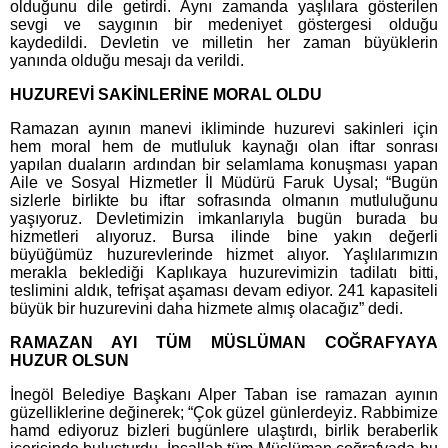
olduğunu dile getirdi. Aynı zamanda yaşlılara gösterilen
sevgi ve saygının bir medeniyet göstergesi olduğu
kaydedildi. Devletin ve milletin her zaman büyüklerin
yanında olduğu mesajı da verildi.
HUZUREVİ SAKİNLERİNE MORAL OLDU
Ramazan ayının manevi ikliminde huzurevi sakinleri için
hem moral hem de mutluluk kaynağı olan iftar sonrası
yapılan duaların ardından bir selamlama konuşması yapan
Aile ve Sosyal Hizmetler İl Müdürü Faruk Uysal; “Bugün
sizlerle birlikte bu iftar sofrasında olmanın mutluluğunu
yaşıyoruz. Devletimizin imkanlarıyla bugün burada bu
hizmetleri alıyoruz. Bursa ilinde bine yakın değerli
büyüğümüz huzurevlerinde hizmet alıyor. Yaşlılarımızın
merakla beklediği Kaplıkaya huzurevimizin tadilatı bitti,
teslimini aldık, tefrişat aşaması devam ediyor. 241 kapasiteli
büyük bir huzurevini daha hizmete almış olacağız” dedi.
RAMAZAN AYI TÜM MÜSLÜMAN COĞRAFYAYA
HUZUR OLSUN
İnegöl Belediye Başkanı Alper Taban ise ramazan ayının
güzelliklerine değinerek; “Çok güzel günlerdeyiz. Rabbimize
hamd ediyoruz bizleri bugünlere ulaştırdı, birlik beraberlik