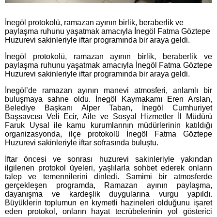
İnegöl protokolü, ramazan ayının birlik, beraberlik ve
paylaşma ruhunu yaşatmak amacıyla İnegöl Fatma Göztepe
Huzurevi sakinleriyle iftar programında bir araya geldi.
İnegöl protokolü, ramazan ayının birlik, beraberlik ve
paylaşma ruhunu yaşatmak amacıyla İnegöl Fatma Göztepe
Huzurevi sakinleriyle iftar programında bir araya geldi.
İnegöl’de ramazan ayının manevi atmosferi, anlamlı bir
buluşmaya sahne oldu. İnegöl Kaymakamı Eren Arslan,
Belediye Başkanı Alper Taban, İnegöl Cumhuriyet
Başsavcısı Veli Ecir, Aile ve Sosyal Hizmetler İl Müdürü
Faruk Uysal ile kamu kurumlarının müdürlerinin katıldığı
organizasyonda, ilçe protokolü İnegöl Fatma Göztepe
Huzurevi sakinleriyle iftar sofrasında buluştu.
İftar öncesi ve sonrası huzurevi sakinleriyle yakından
ilgilenen protokol üyeleri, yaşlılarla sohbet ederek onların
talep ve temennilerini dinledi. Samimi bir atmosferde
gerçekleşen programda, Ramazan ayının paylaşma,
dayanışma ve kardeşlik duygularına vurgu yapıldı.
Büyüklerin toplumun en kıymetli hazineleri olduğunu işaret
eden protokol, onların hayat tecrübelerinin yol gösterici