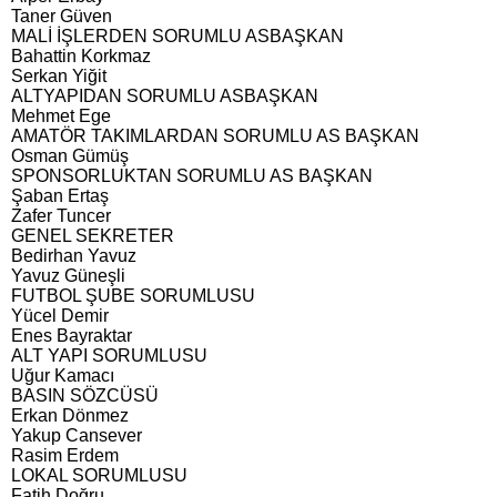
Taner Güven
MALİ İŞLERDEN SORUMLU ASBAŞKAN
Bahattin Korkmaz
Serkan Yiğit
ALTYAPIDAN SORUMLU ASBAŞKAN
Mehmet Ege
AMATÖR TAKIMLARDAN SORUMLU AS BAŞKAN
Osman Gümüş
SPONSORLUKTAN SORUMLU AS BAŞKAN
Şaban Ertaş
Zafer Tuncer
GENEL SEKRETER
Bedirhan Yavuz
Yavuz Güneşli
FUTBOL ŞUBE SORUMLUSU
Yücel Demir
Enes Bayraktar
ALT YAPI SORUMLUSU
Uğur Kamacı
BASIN SÖZCÜSÜ
Erkan Dönmez
Yakup Cansever
Rasim Erdem
LOKAL SORUMLUSU
Fatih Doğru