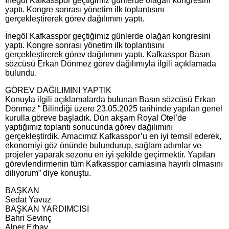
İnegöl Kafkasspor geçtiğimiz günlerde olağan kongresini
yaptı. Kongre sonrası yönetim ilk toplantısını
gerçekleştirerek görev dağılımını yaptı.
İnegöl Kafkasspor geçtiğimiz günlerde olağan kongresini
yaptı. Kongre sonrası yönetim ilk toplantısını
gerçekleştirerek görev dağılımını yaptı. Kafkasspor Basın
sözcüsü Erkan Dönmez görev dağılımıyla ilgili açıklamada
bulundu.
GÖREV DAĞILIMINI YAPTIK
Konuyla ilgili açıklamalarda bulunan Basın sözcüsü Erkan
Dönmez “ Bilindiği üzere 23.05.2025 tarihinde yapılan genel
kurulla göreve başladık. Dün akşam Royal Otel’de
yaptığımız toplantı sonucunda görev dağılımını
gerçekleştirdik. Amacımız Kafkasspor’u en iyi temsil ederek,
ekonomiyi göz önünde bulundurup, sağlam adımlar ve
projeler yaparak sezonu en iyi şekilde geçirmektir. Yapılan
görevlendirmenin tüm Kafkasspor camiasına hayırlı olmasını
diliyorum” diye konuştu.
BAŞKAN
Sedat Yavuz
BAŞKAN YARDIMCISI
Bahri Sevinç
Alper Erbay