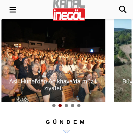
Büyükşehir'den İnegöl'e
Şekibe İnsel 
ulaşım hamlesi
Çiftliği Atlı Bin
Oluy
GÜNDEM