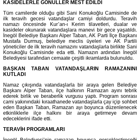
KASİDELERLE GÖNÜLLER MEST EDİLDİ
Tüm camilerde olduğu gibi Sani Konukoğlu Camisinde de
ilk teravih gecesi vatandaşlar camiyi doldurdu. Teravih
namazı öncesinde Kur’an-ı Kerim tilavetleri, dualar ve
kasideler okunarak vatandaşlara manevi bir gece yaşatıldı.
İnegöl Belediye Başkanı Alper Taban, AK Parti İlçe Başkanı
Mustafa Durmuş, belediye meclis üyeleri ve AK Partili
yöneticiler de ilk teravih namazını vatandaşlarla birlikte Sani
Konukoğlu Camisinde eda etti. Namazın ardından İnegöl
Belediyesi tarafından cemaate çeşitli ikramlarda bulunuldu.
BAŞKAN TABAN VATANDAŞLARIN RAMAZANINI
KUTLADI
Namaz çıkışında vatandaşlarla bir araya gelen Belediye
Başkanı Alper Taban, ilçe halkının Ramazan ayını tebrik
ederek birlik ve beraberlik vurgusu yaptı. Program sonrası
cami yakınındaki kıraathanede vatandaşlarla çay içip sohbet
eden Başkan Taban, Ramazan ayı boyunca düzenlenecek
etkinliklerle ilçe halkını bir araya getirmeye devam
edeceklerini ifade etti.
TERAVİH PROGRAMLARI
İnegöl Belediyesi’nin ramazan boyunca gerçekleştireceği