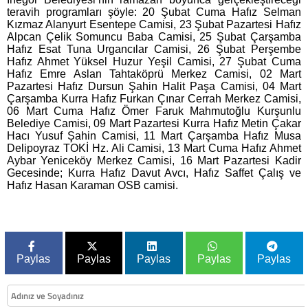
teravih programları şöyle: 20 Şubat Cuma Hafız Selman
Kızmaz Alanyurt Esentepe Camisi, 23 Şubat Pazartesi Hafız
Alpcan Çelik Somuncu Baba Camisi, 25 Şubat Çarşamba
Hafız Esat Tuna Urgancılar Camisi, 26 Şubat Perşembe
Hafız Ahmet Yüksel Huzur Yeşil Camisi, 27 Şubat Cuma
Hafız Emre Aslan Tahtaköprü Merkez Camisi, 02 Mart
Pazartesi Hafız Dursun Şahin Halit Paşa Camisi, 04 Mart
Çarşamba Kurra Hafız Furkan Çınar Cerrah Merkez Camisi,
06 Mart Cuma Hafız Ömer Faruk Mahmutoğlu Kurşunlu
Belediye Camisi, 09 Mart Pazartesi Kurra Hafız Metin Çakar
Hacı Yusuf Şahin Camisi, 11 Mart Çarşamba Hafız Musa
Delipoyraz TOKİ Hz. Ali Camisi, 13 Mart Cuma Hafız Ahmet
Aybar Yeniceköy Merkez Camisi, 16 Mart Pazartesi Kadir
Gecesinde; Kurra Hafız Davut Avcı, Hafız Saffet Çalış ve
Hafız Hasan Karaman OSB camisi.
Paylas
Paylas
Paylas
Paylas
Paylas