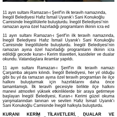
11 ayın sultanı Ramazan-ı Şerif’in ilk teravih namazında,
İnegöl Belediyesi Hafız İsmail Uyanık’ı Sani Konukoğlu
Camisinde İnegöllülerle buluşturdu. İnegöl Belediyesi’nin
ramazan ayına özel hazırladığı programların ilkinin icra ed
11 ayın sultanı Ramazan-ı Şerif’in ilk teravih namazında,
İnegöl Belediyesi Hafız İsmail Uyanık’ı Sani Konukoğlu
Camisinde İnegöllülerle buluşturdu. İnegöl Belediyesi’nin
ramazan ayına özel hazırladığı programların ilkinin icra
edildiği gecede kuran-ı Kerim tilavetleri, kasideler ve dualar
okundu. Vatandaşlara ikramlar yapıldı.
11 ayın sultanı Ramazan-ı Şerif’in ilk teravih namazı
Çarşamba akşamı kılındı. İnegöl Belediyesi, her yıl olduğu
gibi bu yıl da ramazan ayına özel teravih programları ile ilçe
halkını buluşturmak için hazırlıklarını daha önce
tamamlamıştı. İlk teravih gecesiyle birlikte ilçe halkını
manevi atmosferi yüksek etkinliklerde bir araya getirmeye
başlayan İnegöl Belediyesi, Kuran-ı Kerimi güzel okuma
yarışmalarından tanınan ve sevilen Hafız İsmail Uyanık’ı
Sani Konukoğlu Camisinde İnegöl halkıyla buluşturdu.
KURANI KERİM TİLAVETLERİ, DUALAR VE