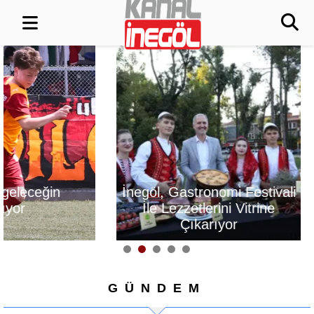
İnegöl, Gastronomi Festivali
Alanyurt Yüzm
İle Lezzetlerini Vitrine
Yapım Çalışmal
Çıkarıyor
GÜNDEM