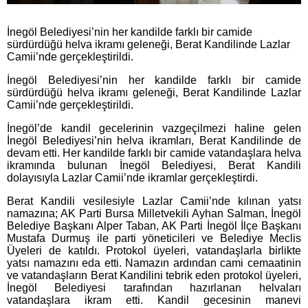
İnegöl Belediyesi’nin her kandilde farklı bir camide
sürdürdüğü helva ikramı geleneği, Berat Kandilinde Lazlar
Camii’nde gerçekleştirildi.
İnegöl Belediyesi’nin her kandilde farklı bir camide
sürdürdüğü helva ikramı geleneği, Berat Kandilinde Lazlar
Camii’nde gerçekleştirildi.
İnegöl’de kandil gecelerinin vazgeçilmezi haline gelen
İnegöl Belediyesi’nin helva ikramları, Berat Kandilinde de
devam etti. Her kandilde farklı bir camide vatandaşlara helva
ikramında bulunan İnegöl Belediyesi, Berat Kandili
dolayısıyla Lazlar Camii’nde ikramlar gerçekleştirdi.
Berat Kandili vesilesiyle Lazlar Camii’nde kılınan yatsı
namazına; AK Parti Bursa Milletvekili Ayhan Salman, İnegöl
Belediye Başkanı Alper Taban, AK Parti İnegöl İlçe Başkanı
Mustafa Durmuş ile parti yöneticileri ve Belediye Meclis
Üyeleri de katıldı. Protokol üyeleri, vatandaşlarla birlikte
yatsı namazını eda etti. Namazın ardından cami cemaatinin
ve vatandaşların Berat Kandilini tebrik eden protokol üyeleri,
İnegöl Belediyesi tarafından hazırlanan helvaları
vatandaşlara ikram etti. Kandil gecesinin manevi