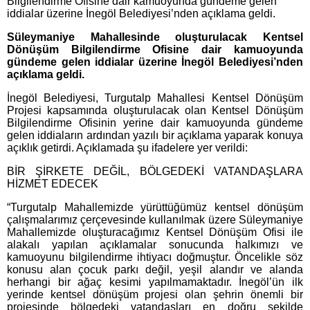
Bilgilendirme Ofisine dair kamuoyunda gündeme gelen
iddialar üzerine İnegöl Belediyesi’nden açıklama geldi.
Süleymaniye Mahallesinde oluşturulacak Kentsel
Dönüşüm Bilgilendirme Ofisine dair kamuoyunda
gündeme gelen iddialar üzerine İnegöl Belediyesi’nden
açıklama geldi.
İnegöl Belediyesi, Turgutalp Mahallesi Kentsel Dönüşüm
Projesi kapsamında oluşturulacak olan Kentsel Dönüşüm
Bilgilendirme Ofisinin yerine dair kamuoyunda gündeme
gelen iddiaların ardından yazılı bir açıklama yaparak konuya
açıklık getirdi. Açıklamada şu ifadelere yer verildi:
BİR ŞİRKETE DEĞİL, BÖLGEDEKİ VATANDAŞLARA
HİZMET EDECEK
“Turgutalp Mahallemizde yürüttüğümüz kentsel dönüşüm
çalışmalarımız çerçevesinde kullanılmak üzere Süleymaniye
Mahallemizde oluşturacağımız Kentsel Dönüşüm Ofisi ile
alakalı yapılan açıklamalar sonucunda halkımızı ve
kamuoyunu bilgilendirme ihtiyacı doğmuştur. Öncelikle söz
konusu alan çocuk parkı değil, yeşil alandır ve alanda
herhangi bir ağaç kesimi yapılmamaktadır. İnegöl’ün ilk
yerinde kentsel dönüşüm projesi olan şehrin önemli bir
projesinde bölgedeki vatandaşları en doğru şekilde