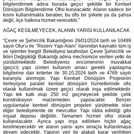
bilgilendirmek adına burada geçici şekilde bir Kentsel
Dönüşüm Bilgilendirme Ofisi kurulacaktır. Alanın sadece bir
kısmı kullanılmakla beraber, bu ofis bir şirkete ya da şahsa
değil, ilçe halkına hizmet verecektir.”
AĞAÇ KESİLMEYECEK, ALANIN YARISI KULLANILACAK
“Çevre ve Şehircilik Bakanlığının 26/01/2024 tarih ve 10499
sayılı Olur'u ile "Rezerv Yapı Alanı" ilanından kaynaklı tüm iş
ve işlemler İnegöl Belediyesi tarafından Çevre Şehircilik ve
İklim Değişikliği Bakanlığı adına meclisimize verilen yetki ile
yürütülmektedir. Belediyemiz encümeninin muvakkat
(geçici) yapı izinleri kullanım amacı gerekli yapılaşma
bilgilerine dair kriterler ile 30.10.2024 tarih ve 4769 sayılı
kararıyla alınmıştır. Yapı Kentsel Dönüşüm Projesinin
ilerleyişine paralel kentsel dönüşüm hizmetlerinde ofis
olarak kullanılmak üzere geçici olarak inşa edilmektedir.
Yapı tek katlı olup 250 m2 geçmeyecek şekilde çelik
konstrüksiyon malzemeden yapılacaktır. Benzer
uygulamalar kentsel dönüşüm projeleri yürütmekte olan
diğer belediyelerde de mevcuttur. Yapı iddia edildiği gibi
inşaat deposu değildir. Tamamen hizmet ofisi olarak
kullanılacaktır. Ayrıca yapı inşa edilirken hiçbir ağaç
kesilmeyecektir ve alanın yarısı aynı amaçla kullanılmaya
devam edecektir. Yapının yeri ile alakalı karar verilirken