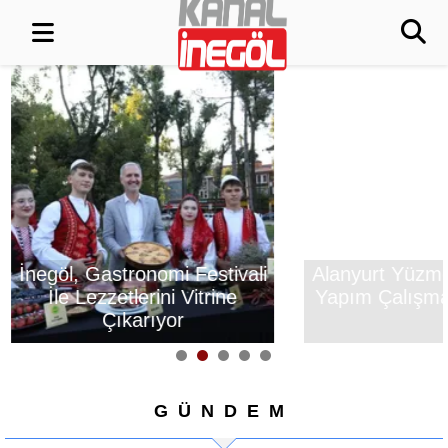
İnegöl, Gastronomi Festivali
Alanyurt Yüzm
İle Lezzetlerini Vitrine
Yapım Çalışmal
Çıkarıyor
GÜNDEM