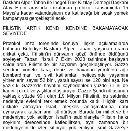
Başkanı Alper Taban ile İnegöl Türk Kızılay Derneği Başkanı
Alay Ergin arasında imzalanan protokol kapsamında 15
Mayıs’a kadar vatandaşların da katılacağı bir sıcak yemek
kampanyası gerçekleştirilecek.
FİLİSTİN ARTIK KENDİ KENDİNE BAKAMAYACAK
SEVİYEDE
Protokol imza töreninde konuya ilişkin açıklamalarda
bulunan Belediye Başkanı Alper Taban, yaşanan drama
dikkat çekti. Filistin’in dünyanın gözü önünde öldüğünü
söyleyen Taban, “İsrail 7 Ekim 2023 tarihinde başlayan
saldırılarda Filistin’de bir soykırım gerçekleştiriyor. Gazze
şeridine yönelik kara, deniz ve havadan yürütülen ağır
bombardıman ve sivil katliamları neticesinde yaşamını
yitirenlerin sayısı 52 bini, yaralı sayısı ise 120 bini aştı. Ne
yazık ki Gazze’de hayatını kaybedenlerin yüzde 71’ini de
kadın, çocuk ve yaşlılar oluşturuyor. Gazze Şeridi nüfusunun
yaklaşık yüzde 90’ı olan 1,9 Milyon Filistinli, bu saldırılar
nedeniyle evlerini terk etmek zorunda kaldı. Hiçbir ikazı
dikkate almayan İsrail, ateşkes anlaşmalarına dahi
uymayarak katliamlarını sürdürüyor. Burada bir millet ve bir
medeniyet yok ediliyor. İsrail’in saldırılarıyla Filistin halkı
soykırım derecesinde katledilirken, aynı zamanda bir
medeniyetin de izleri siliniyor, yok ediliyor. İsrail Gazze’ye