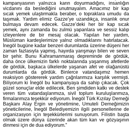
kampanyasının yalnızca karın doyurmadığını, insanlığın
vicdanını da beslediğini unutmayalım. Amacımız bir kap
sıcak yemek ulaştırmakla beraber, o topraklara umudu da
taşımak. Yardım elimiz Gazze’ye uzandıkça, insanlık onur
bulmaya devam edecek. Gazze’deki her bir kap sıcak
yemek, aynı zamanda bu zulmü yapanlara ve sessiz kalıp
izleyenlere de bir mesaj olacak. Yapılan her yardım,
Müslüman kardeşlerimize yalnız olmadıklarını hatırlatacak.
İnegöl bugüne kadar benzeri durumlarda üzerine düşeni her
zaman fazlasıyla yapmış, hayırda yarışmayı bilen ve seven
bir şehir. Bunu Kahramanmaraş depreminde de gördük,
daha önce ülkemizin farklı noktalarında yaşanmış afetlerde
de gördük, başkaca ülkelerde yaşanan afet ve olağanüstü
durumlarda da gördük. Binlerce vatandaşımız hemen
reaksiyon göstererek yardım çağrılarımıza karşılık vermişti.
Biliyorum ki İnegöl bu kampanyaya da sahip çıkacak. Çok
güzel sonuçlar elde edilecek. Ben şimdiden katkı ve destek
veren tüm vatandaşlarımıza, sivil toplum kuruluşlarımıza,
firmalarımıza teşekkür ediyorum. İnegöl Türk Kızılay Derneği
Başkanı Alay Ergin ve yönetimine, Umuteli Derneğimizin
yöneticilerine, İnegöl Belediyemizin ilgili personellerine de
organizasyon için teşekkürlerimi sunuyorum. Filistin başta
olmak üzere dünya üzerinde akan tüm kan ve gözyaşının
dinmesi için de dua ediyorum.”