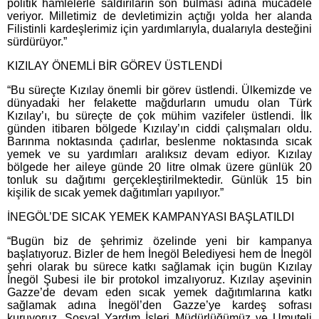
politik hamlelerle saldırıların son bulması adına mücadele
veriyor. Milletimiz de devletimizin açtığı yolda her alanda
Filistinli kardeşlerimiz için yardımlarıyla, dualarıyla desteğini
sürdürüyor.”
KIZILAY ÖNEMLİ BİR GÖREV ÜSTLENDİ
“Bu süreçte Kızılay önemli bir görev üstlendi. Ülkemizde ve
dünyadaki her felakette mağdurların umudu olan Türk
Kızılay’ı, bu süreçte de çok mühim vazifeler üstlendi. İlk
günden itibaren bölgede Kızılay’ın ciddi çalışmaları oldu.
Barınma noktasında çadırlar, beslenme noktasında sıcak
yemek ve su yardımları aralıksız devam ediyor. Kızılay
bölgede her aileye günde 20 litre olmak üzere günlük 20
tonluk su dağıtımı gerçekleştirilmektedir. Günlük 15 bin
kişilik de sıcak yemek dağıtımları yapılıyor.”
İNEGÖL’DE SICAK YEMEK KAMPANYASI BAŞLATILDI
“Bugün biz de şehrimiz özelinde yeni bir kampanya
başlatıyoruz. Bizler de hem İnegöl Belediyesi hem de İnegöl
şehri olarak bu sürece katkı sağlamak için bugün Kızılay
İnegöl Şubesi ile bir protokol imzalıyoruz. Kızılay aşevinin
Gazze’de devam eden sıcak yemek dağıtımlarına katkı
sağlamak adına İnegöl’den Gazze’ye kardeş sofrası
kuruyoruz. Sosyal Yardım İşleri Müdürlüğümüz ve Umuteli