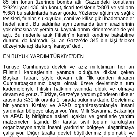
85 bin tonun üzerinde bomba attı. Gazze’deki konutların
%92’si yani 436 bin konut, ticari tesislerin %80’i ve yolların
%68’i bu saldırılarda hasar gördü. Yüzlerce eğitim ve sağlık
tesisleri, fırınlar, su kuyuları, cami ve kilise gibi ibadethaneler
hedef alındı. Bu saldırılar aynı zamanda tarım arazilerinin
yok olmasına ve yeraltı su kaynaklarının kirlenmesine de yol
açtı. Bu nedenle artık Filistin’in kendi kendine bakabilme
durumu da kalmadı. Şu an Gazze’de 345 bin kişi felaket
düzeyinde açlıkla karşı karşıya” dedi.
EN BÜYÜK YARDIM TÜRKİYE’DEN
Türkiye Cumhuriyeti devleti ve aziz milletimizin her an
Filistinli kardeşlerinin yanında olduğuna dikkat çeken
Başkan Taban, şöyle devam etti: “İlk günden itibaren
Cumhurbaşkanımız başta olmak üzere devletimizin tüm
kademeleriyle Filistin halkının yanında olduk ve olmaya
devam ediyoruz. Türkiye, Gazze’ye yardım gönderen ülkeler
arasında %31’lik oranla 1. sırada bulunmaktadır. Devletimiz
bir yandan Kızılay ve AFAD organizasyonlarıyla insani
yardımları bölgeye ulaştırıyor. Yine Milli Savunma Bakanlığı
ve AFAD iş birliğinde askeri uçaklar ve gemilerle yardım
malzemeleri taşındı. Bir tarafta sivil toplum kuruluşları
organizasyonlarıyla insani yardımlar bölgeye ulaştırılmaya
çalışılıyor. Diğer tarafta devlet büyüklerimiz diplomatik ve