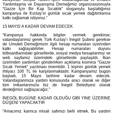
Yardımlaşma ve Dayanışma Derneğimiz organizasyonuyla
“Gazze İçin Bir Kap Sıcaklık” sloganıyla başlattığımız
kampanya ile Kızılay’ın günlük sıcak yemek dağıtımlarına
katkı sağlamak istiyoruz.”
15 MAYIS’A KADAR DEVAM EDECEK
“Kampanya hakkında bilgiler vermek gerekirse;
vatandaşlarımız gerek Türk Kızılay’ı İnegöl Şubesi gerekse
de Umuteli Derneğimizin ilgili hesap numaraları üzerinden
katkı sağlayabilirler. Hesap numaraları duyuru
bilboardlarındaki görsellerde, sosyal medya hesaplarımız ve
web sayfamız üzerindeki görsellerde paylaşıldı. İban
üzerinden yardımları gönderirken açıklama kısmına “Gazze
Sıcak Yemek” yazılması önemlidir. 1 kişinin günlük yemek
ihtiyacı 100 TL ile karşılanmaktadır. Kampanyamız bugün
başladı, 15 Mayıs tarihine kadar devam edecek.
Vatandaşlarımıza yardım konusunda aracı olarak ve diğer
tüm imkanlarımızla biz de İnegöl Belediyesi olarak
desteğimizi sağlayacağız.”
İNEGÖL BUGÜNE KADAR OLDUĞU GİBİ YİNE ÜZERİNE
DÜŞENİ YAPACAKTIR
“Amacımız karınca misali safımızı belli etmek. Bu yardım