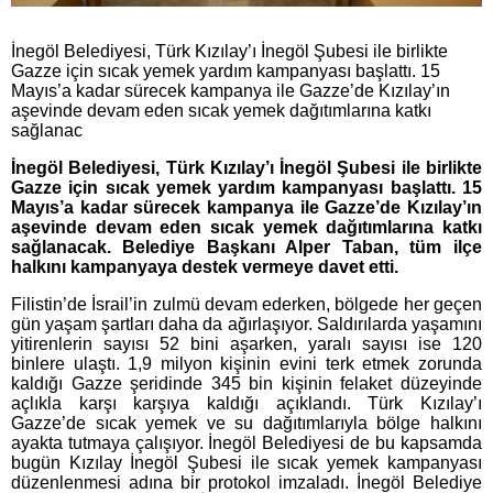
İnegöl Belediyesi, Türk Kızılay’ı İnegöl Şubesi ile birlikte
Gazze için sıcak yemek yardım kampanyası başlattı. 15
Mayıs’a kadar sürecek kampanya ile Gazze’de Kızılay’ın
aşevinde devam eden sıcak yemek dağıtımlarına katkı
sağlanac
İnegöl Belediyesi, Türk Kızılay’ı İnegöl Şubesi ile birlikte
Gazze için sıcak yemek yardım kampanyası başlattı. 15
Mayıs’a kadar sürecek kampanya ile Gazze’de Kızılay’ın
aşevinde devam eden sıcak yemek dağıtımlarına katkı
sağlanacak. Belediye Başkanı Alper Taban, tüm ilçe
halkını kampanyaya destek vermeye davet etti.
Filistin’de İsrail’in zulmü devam ederken, bölgede her geçen
gün yaşam şartları daha da ağırlaşıyor. Saldırılarda yaşamını
yitirenlerin sayısı 52 bini aşarken, yaralı sayısı ise 120
binlere ulaştı. 1,9 milyon kişinin evini terk etmek zorunda
kaldığı Gazze şeridinde 345 bin kişinin felaket düzeyinde
açlıkla karşı karşıya kaldığı açıklandı. Türk Kızılay’ı
Gazze’de sıcak yemek ve su dağıtımlarıyla bölge halkını
ayakta tutmaya çalışıyor. İnegöl Belediyesi de bu kapsamda
bugün Kızılay İnegöl Şubesi ile sıcak yemek kampanyası
düzenlenmesi adına bir protokol imzaladı. İnegöl Belediye