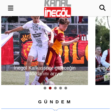
İnegöl, Gastronomi Festivali
Alanyurt Yüzm
İle Lezzetlerini Vitrine
Yapım Çalışma
Çıkarıyor
GÜNDEM