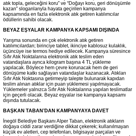
atık topla, geleceğini koru” ve “Doğayı koru, geri dönüşümle
kazan” sloganlarıyla hayata geçirilen kampanya
kapsamında en fazla elektronik atık getiren katılımcılar
ödüllerin sahibi olacak.
BEYAZ EŞYALAR KAMPANYA KAPSAMI DIŞINDA
Yarışma sonunda en çok elektronik atık getiren
katılımcılardan; birinciye tablet, ikinciye kablosuz kulaklık,
üçüncüye ise termos hediye edilecek. Kampanya süresince
Sıfır Atık Noktalarına elektronik atık teslim eden
vatandaşlara ayrıca kilogram başına 4 TL yükleme
yapılacak. Böylece hem çevre korunacak hem de geri
dönüşüme katkı sağlayan vatandaşlar kazanacak. Atıkları
Sıfır Atık Noktasına getirmeyip talepte bulunarak kapıdan
teslim alınan atıklar için puan yüklemesi yapılmayacak.
Yüklemeler yalnızca Sıfır Atık Noktalarına yapılan teslimatlar
için geçerli olacak. Beyaz eşyalar ise kampanya kapsamı
dışında tutulacak.
BAŞKAN TABAN’DAN KAMPANYAYA DAVET
İnegöl Belediye Başkanı Alper Taban, elektronik atıkların
doğaya ciddi zarar verdiğine dikkat çekerek; kullanılmayan
küçük ev aletleri, cep telefonları, bilgisayar parçaları ve