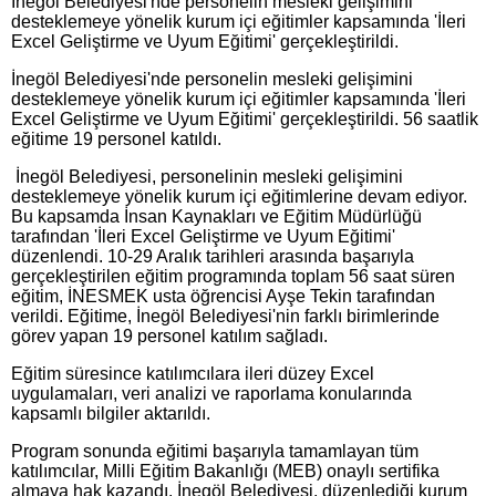
İnegöl Belediyesi'nde personelin mesleki gelişimini
desteklemeye yönelik kurum içi eğitimler kapsamında 'İleri
Excel Geliştirme ve Uyum Eğitimi' gerçekleştirildi.
İnegöl Belediyesi'nde personelin mesleki gelişimini
desteklemeye yönelik kurum içi eğitimler kapsamında 'İleri
Excel Geliştirme ve Uyum Eğitimi' gerçekleştirildi. 56 saatlik
eğitime 19 personel katıldı.
İnegöl Belediyesi, personelinin mesleki gelişimini
desteklemeye yönelik kurum içi eğitimlerine devam ediyor.
Bu kapsamda İnsan Kaynakları ve Eğitim Müdürlüğü
tarafından 'İleri Excel Geliştirme ve Uyum Eğitimi'
düzenlendi. 10-29 Aralık tarihleri arasında başarıyla
gerçekleştirilen eğitim programında toplam 56 saat süren
eğitim, İNESMEK usta öğrencisi Ayşe Tekin tarafından
verildi. Eğitime, İnegöl Belediyesi'nin farklı birimlerinde
görev yapan 19 personel katılım sağladı.
Eğitim süresince katılımcılara ileri düzey Excel
uygulamaları, veri analizi ve raporlama konularında
kapsamlı bilgiler aktarıldı.
Program sonunda eğitimi başarıyla tamamlayan tüm
katılımcılar, Milli Eğitim Bakanlığı (MEB) onaylı sertifika
almaya hak kazandı. İnegöl Belediyesi, düzenlediği kurum