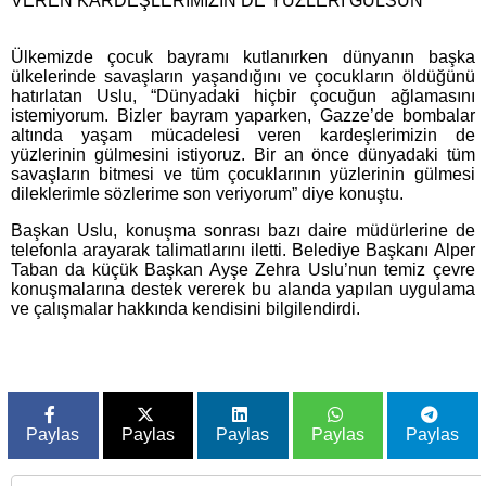
VEREN KARDEŞLERİMİZİN DE YÜZLERİ GÜLSÜN”
Ülkemizde çocuk bayramı kutlanırken dünyanın başka
ülkelerinde savaşların yaşandığını ve çocukların öldüğünü
hatırlatan Uslu, “Dünyadaki hiçbir çocuğun ağlamasını
istemiyorum. Bizler bayram yaparken, Gazze’de bombalar
altında yaşam mücadelesi veren kardeşlerimizin de
yüzlerinin gülmesini istiyoruz. Bir an önce dünyadaki tüm
savaşların bitmesi ve tüm çocuklarının yüzlerinin gülmesi
dileklerimle sözlerime son veriyorum” diye konuştu.
Başkan Uslu, konuşma sonrası bazı daire müdürlerine de
telefonla arayarak talimatlarını iletti. Belediye Başkanı Alper
Taban da küçük Başkan Ayşe Zehra Uslu’nun temiz çevre
konuşmalarına destek vererek bu alanda yapılan uygulama
ve çalışmalar hakkında kendisini bilgilendirdi.
Paylas
Paylas
Paylas
Paylas
Paylas