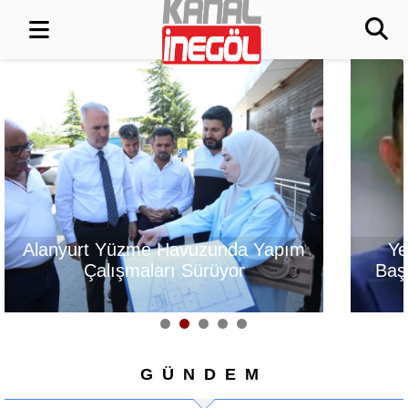
Yeni Parti İnegöl İlçe
Satrançta Burs
Başkanı Erkan Dönmez
fark
Oldu
GÜNDEM