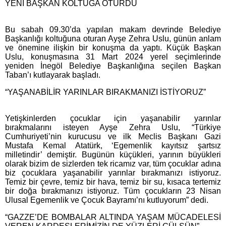
YENİ BAŞKAN KOLTUĞA OTURDU
Bu sabah 09.30’da yapılan makam devrinde Belediye
Başkanlığı koltuğuna oturan Ayşe Zehra Uslu, günün anlam
ve önemine ilişkin bir konuşma da yaptı. Küçük Başkan
Uslu, konuşmasına 31 Mart 2024 yerel seçimlerinde
yeniden İnegöl Belediye Başkanlığına seçilen Başkan
Taban’ı kutlayarak başladı.
“YAŞANABİLİR YARINLAR BIRAKMANIZI İSTİYORUZ”
Yetişkinlerden çocuklar için yaşanabilir yarınlar
bırakmalarını isteyen Ayşe Zehra Uslu, “Türkiye
Cumhuriyeti’nin kurucusu ve ilk Meclis Başkanı Gazi
Mustafa Kemal Atatürk, ‘Egemenlik kayıtsız şartsız
milletindir’ demiştir. Bugünün küçükleri, yarının büyükleri
olarak bizim de sizlerden tek ricamız var, tüm çocuklar adına
biz çocuklara yaşanabilir yarınlar bırakmanızı istiyoruz.
Temiz bir çevre, temiz bir hava, temiz bir su, kısaca tertemiz
bir doğa bırakmanızı istiyoruz. Tüm çocukların 23 Nisan
Ulusal Egemenlik ve Çocuk Bayramı’nı kutluyorum” dedi.
“GAZZE’DE BOMBALAR ALTINDA YAŞAM MÜCADELESİ