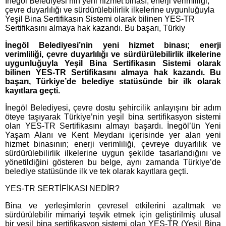
İnegöl Belediyesi’nin yeni hizmet binası; enerji verimliliği,
çevre duyarlılığı ve sürdürülebilirlik ilkelerine uygunluğuyla
Yeşil Bina Sertifikasın Sistemi olarak bilinen YES-TR
Sertifikasını almaya hak kazandı. Bu başarı, Türkiy
İnegöl Belediyesi’nin yeni hizmet binası; enerji
verimliliği, çevre duyarlılığı ve sürdürülebilirlik ilkelerine
uygunluğuyla Yeşil Bina Sertifikasın Sistemi olarak
bilinen YES-TR Sertifikasını almaya hak kazandı. Bu
başarı, Türkiye’de belediye statüsünde bir ilk olarak
kayıtlara geçti.
İnegöl Belediyesi, çevre dostu şehircilik anlayışını bir adım
öteye taşıyarak Türkiye’nin yeşil bina sertifikasyon sistemi
olan YES-TR Sertifikasını almayı başardı. İnegöl’ün Yeni
Yaşam Alanı ve Kent Meydanı içerisinde yer alan yeni
hizmet binasının; enerji verimliliği, çevreye duyarlılık ve
sürdürülebilirlik ilkelerine uygun şekilde tasarlandığını ve
yönetildiğini gösteren bu belge, aynı zamanda Türkiye’de
belediye statüsünde ilk ve tek olarak kayıtlara geçti.
YES-TR SERTİFİKASI NEDİR?
Bina ve yerleşimlerin çevresel etkilerini azaltmak ve
sürdürülebilir mimariyi teşvik etmek için geliştirilmiş ulusal
bir yeşil bina sertifikasyon sistemi olan YES-TR (Yeşil Bina