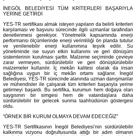
İNEGÖL BELEDİYESİ TÜM KRİTERLERİ BAŞARIYLA
YERİNE GETİRDİ
YES-TR sertifikası almak isteyen yapıların da belirli kriterleri
karşılaması ve başvuru sürecinde ilgili uzmanlar tarafından
denetlenmesi gerekiyor. Yönetmelik kapsamında enerji
performansı ölçümlerinde enerji verimliliği ön planda tutulur
ve yenilenebilir enerji kullanımına teşvik edilir. Su
yönetiminde ise suyun etkin kullanımı ve geri dönüşüm
sistemlerinin kurulması şarttır. Malzeme seçiminde çevreye
zarar vermeyen, sürdürülebilir ve geri dönüştürülebilir
malzemeler kullanılır. İç mekân kalitesi olarak da insan
sağlığına uygun bir iç mekân ortamı sağlanır. İnegöl
Belediyesi, YES-TR sürecinde alanında uzman danışmanlar
ve mühendisler ile çalışarak tüm kriterleri başarıyla yerine
getirmeyi başardı. Bu sertifika, kurumun hem doğaya olan
saygısının bir simgesi hem de vatandaşlara daha
sürdürülebilir bir gelecek sunma taahhüdünün göstergesi
oldu.
“ÖRNEK BİR KURUM OLMAYA DEVAM EDECEĞİZ”
YES-TR Sertifikasının İnegöl Belediyesi’nin sürdürülebilir
kalkınma vizyonu doğrultusunda attığı bir adım olmanın