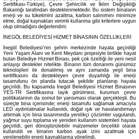
Sertifikası-Türkiye), Çevre Şehircilik ve İklim Değişikliği
Bakanlığı tarafından desteklenmektedir. Bu sistem binaların
enerji ve su tüketimini azaltma, karbon salınımını minimize
etme, doğal kaynakları verimli kullanma gibi kriterlere uygun
olup olmadığını değerlendirir.
İNEGÖL BELEDİYESİ HİZMET BİNASININ ÖZELLİKLERİ
İnegöl Belediyesi’nin şehrin merkezinde hayata geçirdiği
Yeni Yaşam Alanı ve Kent Meydanı projesiyle birlikte hayat
bulan Belediye Hizmet Binası, pek çok özelliği ile yeni nesil
anlayışı destekler nitelikte. Binanın tüm donanımı günümüz
teknolojileri ile donatılmış ve aynı zamanda yeşil bina
sertifikasını da destekleyen çevre duyarlılığı ile enerji
tasarrufunu ön planda tutacak şekilde planlanıp hayata
geçirildi. Bu kapsamda İnegöl Belediyesi Hizmet Binasının
YES-TR Sertifikasına layık görülmesi, kurumun çevre
politikalarının da somut bir yansıması olarak gerçekleşti. Bu
süreçte bina içerisinde; enerji tasarrufu sağlamak amacıyla
LED aydınlatmalar kullanıldı, doğal ışık ve havalandırmayı
artırmak için bina tasarımında yenilikçi çözümler uygulandı,
yağmur suyu toplama ve yeniden kullanım sistemleri hayata
geçirildi, geri dönüştürülebilir malzemeler öncelikli olarak
kullanıldı ve binanın karbon ayak izini azaltmak için
yenilenebilir enerji kaynaklarına yönelindi.