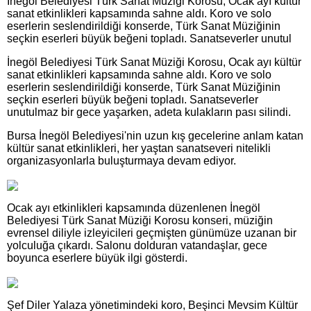
İnegöl Belediyesi Türk Sanat Müziği Korosu, Ocak ayı kültür
sanat etkinlikleri kapsamında sahne aldı. Koro ve solo
eserlerin seslendirildiği konserde, Türk Sanat Müziğinin
seçkin eserleri büyük beğeni topladı. Sanatseverler unutul
İnegöl Belediyesi Türk Sanat Müziği Korosu, Ocak ayı kültür
sanat etkinlikleri kapsamında sahne aldı. Koro ve solo
eserlerin seslendirildiği konserde, Türk Sanat Müziğinin
seçkin eserleri büyük beğeni topladı. Sanatseverler
unutulmaz bir gece yaşarken, adeta kulakların pası silindi.
Bursa İnegöl Belediyesi'nin uzun kış gecelerine anlam katan
kültür sanat etkinlikleri, her yaştan sanatseveri nitelikli
organizasyonlarla buluşturmaya devam ediyor.
Ocak ayı etkinlikleri kapsamında düzenlenen İnegöl
Belediyesi Türk Sanat Müziği Korosu konseri, müziğin
evrensel diliyle izleyicileri geçmişten günümüze uzanan bir
yolculuğa çıkardı. Salonu dolduran vatandaşlar, gece
boyunca eserlere büyük ilgi gösterdi.
Şef Diler Yalaza yönetimindeki koro, Beşinci Mevsim Kültür