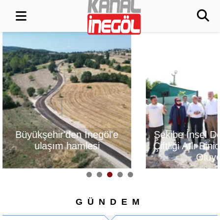
Büyükşehir'den İnegöl'e
Şekibe İnsel 
ulaşım hamlesi
Çiftliği Atlı Bini
Oluy
GÜNDEM