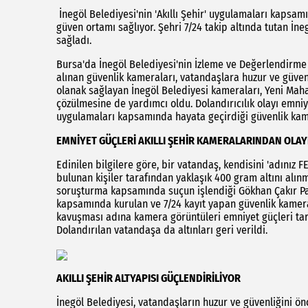
İnegöl Belediyesi'nin 'Akıllı Şehir' uygulamaları kapsam
güven ortamı sağlıyor. Şehri 7/24 takip altında tutan İne
sağladı.
Bursa'da İnegöl Belediyesi'nin İzleme ve Değerlendirme
alınan güvenlik kameraları, vatandaşlara huzur ve güven
olanak sağlayan İnegöl Belediyesi kameraları, Yeni Maha
çözülmesine de yardımcı oldu. Dolandırıcılık olayı emniyet
uygulamaları kapsamında hayata geçirdiği güvenlik kame
EMNİYET GÜÇLERİ AKILLI ŞEHİR KAMERALARINDAN OLAY
Edinilen bilgilere göre, bir vatandaş, kendisini 'adınız
bulunan kişiler tarafından yaklaşık 400 gram altını alın
soruşturma kapsamında suçun işlendiği Gökhan Çakır Park
kapsamında kurulan ve 7/24 kayıt yapan güvenlik kamera
kavuşması adına kamera görüntüleri emniyet güçleri tara
Dolandırılan vatandaşa da altınları geri verildi.
AKILLI ŞEHİR ALTYAPISI GÜÇLENDİRİLİYOR
İnegöl Belediyesi, vatandaşların huzur ve güvenliğini önc