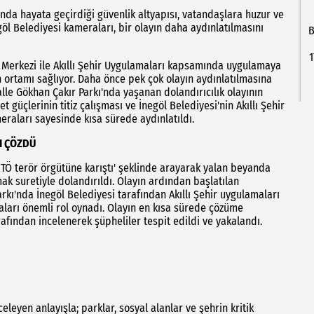
ında hayata geçirdiği güvenlik altyapısı, vatandaşlara huzur ve
göl Belediyesi kameraları, bir olayın daha aydınlatılmasını
B
1
 Merkezi ile Akıllı Şehir Uygulamaları kapsamında uygulamaya
 ortamı sağlıyor. Daha önce pek çok olayın aydınlatılmasına
lle Gökhan Çakır Parkı'nda yaşanan dolandırıcılık olayının
 güçlerinin titiz çalışması ve İnegöl Belediyesi'nin Akıllı Şehir
raları sayesinde kısa sürede aydınlatıldı.
I ÇÖZDÜ
 FETÖ terör örgütüne karıştı' şeklinde arayarak yalan beyanda
mak suretiyle dolandırıldı. Olayın ardından başlatılan
ı'nda İnegöl Belediyesi tarafından Akıllı Şehir uygulamaları
ları önemli rol oynadı. Olayın en kısa sürede çözüme
fından incelenerek şüpheliler tespit edildi ve yakalandı.
eleyen anlayışla; parklar, sosyal alanlar ve şehrin kritik