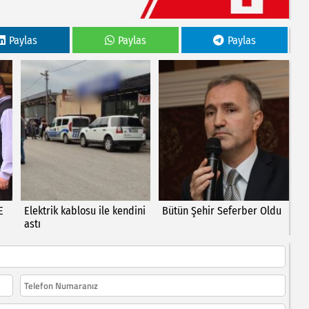
Paylas
Paylas
Paylas
E
Elektrik kablosu ile kendini
Bütün Şehir Seferber Oldu
astı