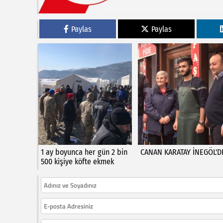
Paylas
Paylas
1 ay boyunca her gün 2 bin
CANAN KARATAY İNEGÖL'D
500 kişiye köfte ekmek