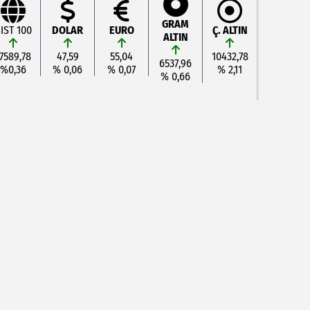
GRAM
IST 100
DOLAR
EURO
Ç. ALTIN
ALTIN
7589,78
47,59
55,04
10432,78
6537,96
%0,36
% 0,06
% 0,07
% 2,11
% 0,66