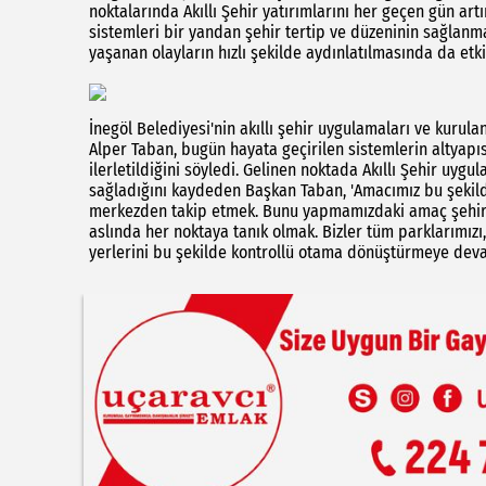
noktalarında Akıllı Şehir yatırımlarını her geçen gün a
sistemleri bir yandan şehir tertip ve düzeninin sağlan
yaşanan olayların hızlı şekilde aydınlatılmasında da etkin
İnegöl Belediyesi'nin akıllı şehir uygulamaları ve kurul
Alper Taban, bugün hayata geçirilen sistemlerin altyap
ilerletildiğini söyledi. Gelinen noktada Akıllı Şehir uy
sağladığını kaydeden Başkan Taban, 'Amacımız bu şekild
merkezden takip etmek. Bunu yapmamızdaki amaç şehirci
aslında her noktaya tanık olmak. Bizler tüm parklarımızı,
yerlerini bu şekilde kontrollü otama dönüştürmeye dev