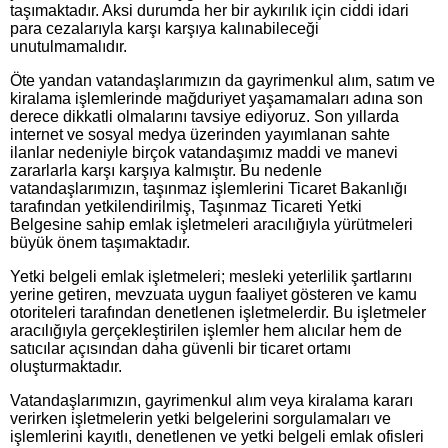
taşımaktadır. Aksi durumda her bir aykırılık için ciddi idari
para cezalarıyla karşı karşıya kalınabileceği
unutulmamalıdır.
Öte yandan vatandaşlarımızın da gayrimenkul alım, satım ve
kiralama işlemlerinde mağduriyet yaşamamaları adına son
derece dikkatli olmalarını tavsiye ediyoruz. Son yıllarda
internet ve sosyal medya üzerinden yayımlanan sahte
ilanlar nedeniyle birçok vatandaşımız maddi ve manevi
zararlarla karşı karşıya kalmıştır. Bu nedenle
vatandaşlarımızın, taşınmaz işlemlerini Ticaret Bakanlığı
tarafından yetkilendirilmiş, Taşınmaz Ticareti Yetki
Belgesine sahip emlak işletmeleri aracılığıyla yürütmeleri
büyük önem taşımaktadır.
Yetki belgeli emlak işletmeleri; mesleki yeterlilik şartlarını
yerine getiren, mevzuata uygun faaliyet gösteren ve kamu
otoriteleri tarafından denetlenen işletmelerdir. Bu işletmeler
aracılığıyla gerçekleştirilen işlemler hem alıcılar hem de
satıcılar açısından daha güvenli bir ticaret ortamı
oluşturmaktadır.
Vatandaşlarımızın, gayrimenkul alım veya kiralama kararı
verirken işletmelerin yetki belgelerini sorgulamaları ve
işlemlerini kayıtlı, denetlenen ve yetki belgeli emlak ofisleri