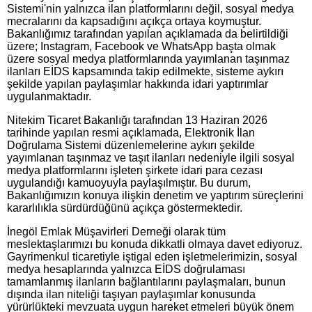
Sistemi'nin yalnızca ilan platformlarını değil, sosyal medya
mecralarını da kapsadığını açıkça ortaya koymuştur.
Bakanlığımız tarafından yapılan açıklamada da belirtildiği
üzere; Instagram, Facebook ve WhatsApp başta olmak
üzere sosyal medya platformlarında yayımlanan taşınmaz
ilanları EİDS kapsamında takip edilmekte, sisteme aykırı
şekilde yapılan paylaşımlar hakkında idari yaptırımlar
uygulanmaktadır.
Nitekim Ticaret Bakanlığı tarafından 13 Haziran 2026
tarihinde yapılan resmi açıklamada, Elektronik İlan
Doğrulama Sistemi düzenlemelerine aykırı şekilde
yayımlanan taşınmaz ve taşıt ilanları nedeniyle ilgili sosyal
medya platformlarını işleten şirkete idari para cezası
uygulandığı kamuoyuyla paylaşılmıştır. Bu durum,
Bakanlığımızın konuya ilişkin denetim ve yaptırım süreçlerini
kararlılıkla sürdürdüğünü açıkça göstermektedir.
İnegöl Emlak Müşavirleri Derneği olarak tüm
meslektaşlarımızı bu konuda dikkatli olmaya davet ediyoruz.
Gayrimenkul ticaretiyle iştigal eden işletmelerimizin, sosyal
medya hesaplarında yalnızca EİDS doğrulaması
tamamlanmış ilanların bağlantılarını paylaşmaları, bunun
dışında ilan niteliği taşıyan paylaşımlar konusunda
yürürlükteki mevzuata uygun hareket etmeleri büyük önem