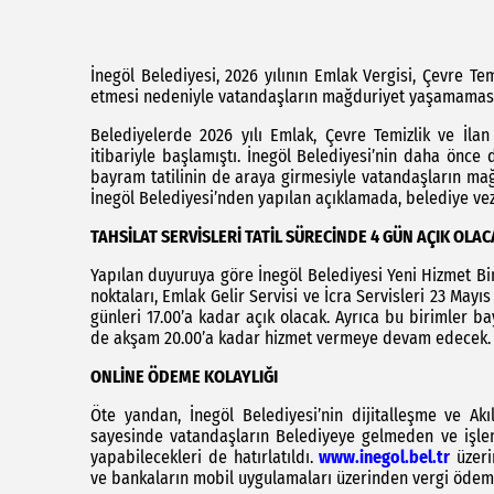
İnegöl Belediyesi, 2026 yılının Emlak Vergisi, Çevre Te
etmesi nedeniyle vatandaşların mağduriyet yaşamaması 
Belediyelerde 2026 yılı Emlak, Çevre Temizlik ve İlan
itibariyle başlamıştı. İnegöl Belediyesi’nin daha önce 
bayram tatilinin de araya girmesiyle vatandaşların ma
İnegöl Belediyesi’nden yapılan açıklamada, belediye vez
TAHSİLAT SERVİSLERİ TATİL SÜRECİNDE 4 GÜN AÇIK OLA
Yapılan duyuruya göre İnegöl Belediyesi Yeni Hizmet Bina
noktaları, Emlak Gelir Servisi ve İcra Servisleri 23 Mayı
günleri 17.00’a kadar açık olacak. Ayrıca bu birimler b
de akşam 20.00’a kadar hizmet vermeye devam edecek.
ONLİNE ÖDEME KOLAYLIĞI
Öte yandan, İnegöl Belediyesi’nin dijitalleşme ve Akı
sayesinde vatandaşların Belediyeye gelmeden ve işlem
yapabilecekleri de hatırlatıldı.
www.inegol.bel.tr
üzer
ve bankaların mobil uygulamaları üzerinden vergi ödemel