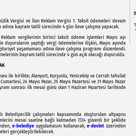
B
mizlik Vergisi ve İlan Reklam Vergisi 1. Taksit ödemeleri devam
1
adına bayram tatili sürecinde 4 gün ilave çalışma yapacak.
 Reklam vergilerinin birinci taksit ödeme işlemleri Mayıs ayı
de duyurularını yaptığı vergi ödemelerine ilişkin, Mayıs ayında
ğduriyet yaşamaması adına ilave çalışma programı düzenlendi.
nelerinin bayram tatili sürecinde 4 gün açık olacağı duyuruldu.
CAK
sı ile birlikte; Alanyurt, Kurşunlu, Yeniceköy ve Cerrah tahsilat
s Cumartesi, 24 Mayıs Pazar, 25 Mayıs Pazartesi ve 31 Mayıs Pazar
ayram sonrası ilk mesai günü olan 1 Haziran Pazartesi tarihinde
llı Belediyecilik çalışmaları kapsamında oluşturulan altyapısı
lerini mesai saatine bağlı kalmadan 7/24 güvenli bir şeklide
inden,
e-belediye
uygulamasını kullanarak,
e-devlet
üzerinden
eri gerçekleştirilebilecek.