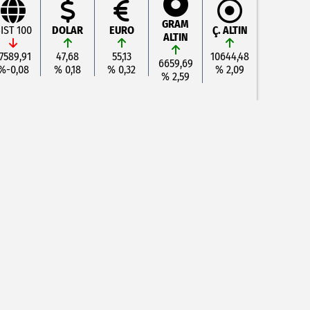
GRAM
IST 100
DOLAR
EURO
Ç. ALTIN
ALTIN
7589,91
47,68
55,13
10644,48
6659,69
%-0,08
% 0,18
% 0,32
% 2,09
% 2,59