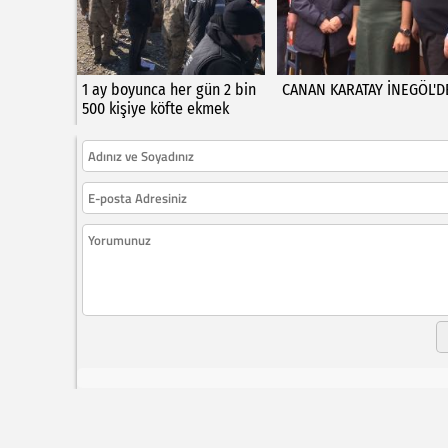
1 ay boyunca her gün 2 bin
CANAN KARATAY İNEGÖL'D
500 kişiye köfte ekmek