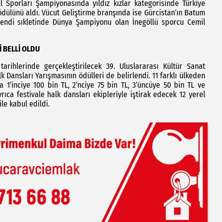
Sporları Şampiyonasında yıldız kızlar kategorisinde Türkiye
 ödülünü aldı. Vücut Geliştirme branşında ise Gürcistan’ın Batum
endi sıkletinde Dünya Şampiyonu olan İnegöllü sporcu Cemil
 BELLİ OLDU
arihlerinde gerçekleştirilecek 39. Uluslararası Kültür Sanat
 Dansları Yarışmasının ödülleri de belirlendi. 11 farklı ülkeden
a 1’inciye 100 bin TL, 2’nciye 75 bin TL, 3’üncüye 50 bin TL ve
ıca festivale halk dansları ekipleriyle iştirak edecek 12 yerel
le kabul edildi.