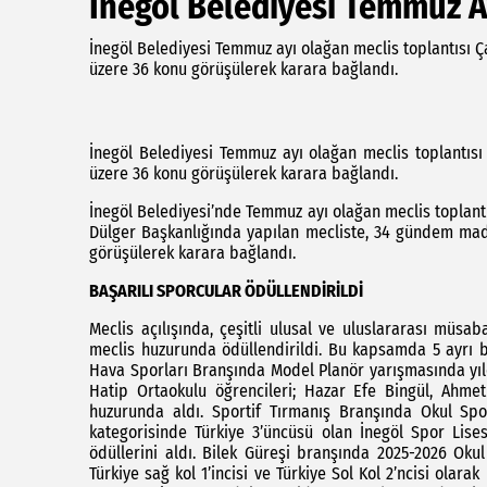
İnegöl Belediyesi Temmuz Ay
İnegöl Belediyesi Temmuz ayı olağan meclis toplantısı
üzere 36 konu görüşülerek karara bağlandı.
İnegöl Belediyesi Temmuz ayı olağan meclis toplantı
üzere 36 konu görüşülerek karara bağlandı.
İnegöl Belediyesi’nde Temmuz ayı olağan meclis toplantı
Dülger Başkanlığında yapılan mecliste, 34 gündem ma
görüşülerek karara bağlandı.
BAŞARILI SPORCULAR ÖDÜLLENDİRİLDİ
Meclis açılışında, çeşitli ulusal ve uluslararası müs
meclis huzurunda ödüllendirildi. Bu kapsamda 5 ayrı b
Hava Sporları Branşında Model Planör yarışmasında yıl
Hatip Ortaokulu öğrencileri; Hazar Efe Bingül, Ahmet
huzurunda aldı. Sportif Tırmanış Branşında Okul Spo
kategorisinde Türkiye 3’üncüsü olan İnegöl Spor Lise
ödüllerini aldı. Bilek Güreşi branşında 2025-2026 Oku
Türkiye sağ kol 1’incisi ve Türkiye Sol Kol 2’ncisi olara