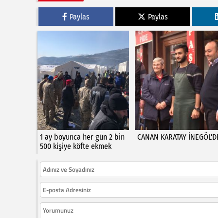
Paylas
Paylas
1 ay boyunca her gün 2 bin
CANAN KARATAY İNEGÖL'D
500 kişiye köfte ekmek