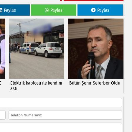
Paylas
Paylas
Paylas
E
Elektrik kablosu ile kendini
Bütün Şehir Seferber Oldu
astı