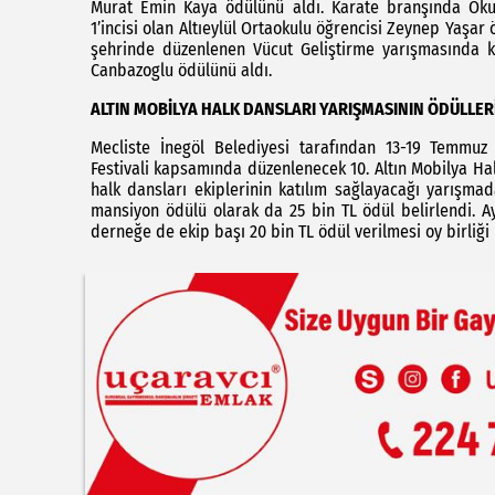
Murat Emin Kaya ödülünü aldı. Karate branşında Okul 
1’incisi olan Altıeylül Ortaokulu öğrencisi Zeynep Yaşar
şehrinde düzenlenen Vücut Geliştirme yarışmasında k
Canbazoglu ödülünü aldı.
ALTIN MOBİLYA HALK DANSLARI YARIŞMASININ ÖDÜLLERİ
Mecliste İnegöl Belediyesi tarafından 13-19 Temmuz t
Festivali kapsamında düzenlenecek 10. Altın Mobilya Halk
halk dansları ekiplerinin katılım sağlayacağı yarışmad
mansiyon ödülü olarak da 25 bin TL ödül belirlendi. Ayr
derneğe de ekip başı 20 bin TL ödül verilmesi oy birliği i