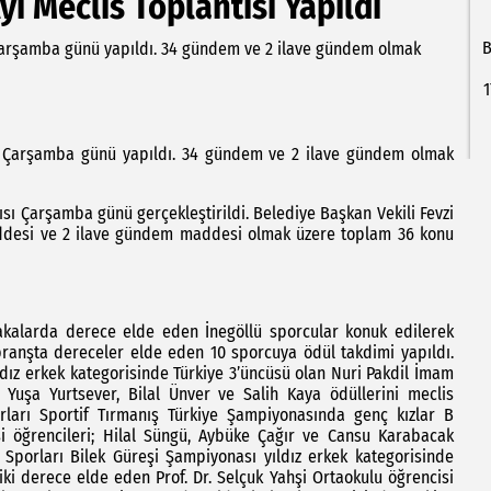
ı Meclis Toplantısı Yapıldı
B
 Çarşamba günü yapıldı. 34 gündem ve 2 ilave gündem olmak
1
sı Çarşamba günü yapıldı. 34 gündem ve 2 ilave gündem olmak
sı Çarşamba günü gerçekleştirildi. Belediye Başkan Vekili Fevzi
ddesi ve 2 ilave gündem maddesi olmak üzere toplam 36 konu
abakalarda derece elde eden İnegöllü sporcular konuk edilerek
ranşta dereceler elde eden 10 sporcuya ödül takdimi yapıldı.
dız erkek kategorisinde Türkiye 3’üncüsü olan Nuri Pakdil İmam
 Yuşa Yurtsever, Bilal Ünver ve Salih Kaya ödüllerini meclis
rları Sportif Tırmanış Türkiye Şampiyonasında genç kızlar B
si öğrencileri; Hilal Süngü, Aybüke Çağır ve Cansu Karabacak
l Sporları Bilek Güreşi Şampiyonası yıldız erkek kategorisinde
k iki derece elde eden Prof. Dr. Selçuk Yahşi Ortaokulu öğrencisi