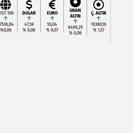
GRAM
IST 100
DOLAR
EURO
Ç. ALTIN
ALTIN
7536,84
47,59
55,04
10380,16
6499,29
%0,06
% 0,06
% 0,07
% 1,57
% 0,06