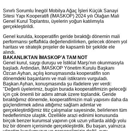
Sınırlı Sorumlu İnegöl Mobilya Ağaç İşleri Küçük Sanayi
Sitesi Yapı Kooperatifi (İMASKOP) 2024 yılı Olağan Mali
Genel Kurul Toplantısı, üyelerin yoğun katılımıyla
gerçekleştirildi.
Genel kurulda, kooperatifin geride bıraktığı dönemin mali
performansı şeffaflıkla değerlendirilirken, gelecek dönem yol
haritası ve stratejik projeler de kapsamlı bir şekilde ele
alındı.
BAKANLIKTAN İMASKOP’A TAM NOT
Genel kurul, saygı duruşu ve İstiklal Marşı'nın okunmasıyla
başladı. Ardından, İMASKOP Yönetim Kurulu Başkanı
Özcan Ayhan, açılış konuşmasında kooperatifin son
dönemdeki başarılarını ve mali istikrarını vurguladı.
Başkan Ayhan, konuşmasında şu ifadelere yer verdi:
"Değerli üyelerimiz, bugün burada kooperatifimizin geleceği
için çok önemli bir adımı atmak üzere toplandık. Geride
bıraktığımız dönemde, kooperatifimizin mali yapısını daha da
güçlendirmek adına attığımız sağlam adımlar ve
gerçekleştirdiğimiz titiz çalışmalar sayesinde, belirlenen tüm
hedeflerimize ulaştık. Özellikle arazi edinimi konusunda
birçok benzer kurumsal yapının çok uzun yıllarda aldığı yolu
biz bir dönem içerisinde gerçekleştirdik. Bu başarı, yalnızca