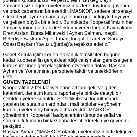
yönetim kurulumuzun ve personelimizin değil, aynı
zamanda siz değerli üyelerimizin bizlere duyduğu güvenin
ve ortak çabamızın bir eseridir. İMASKOP, sadece bir sanayi
sitesi değil, aynı zamanda üyelerinin güç birliğiyle büyüyen
ve gelişen büyük bir ailedir. Bu noktada Kooperatifimizin her
zaman yanında olarak desteklerini veren İnegöl Kaymakamı
Eren Arslan, Bursa Milletvekili Ayhan Salman, İnegöl
Belediye Başkanı Alper Taban, İnegöl Ticaret ve Sanayi
Odası Başkanı Yavuz uğurdağ’a teşekkür ederiz."
Genel Kurula iştirak eden Bakanlık temsilcileri bugüne
kadar Kooperatifin gerçekleştirdiği çalışmalar, gerekse genel
kurul sürecinde gerçekleştirilen özveriden dolayı Başkan
Ayhan ve Yönetimine, personele takdir ve teşekkürlerini
iletti.
GÜVEN TAZELENDİ
Kooperatifin 2024 faaliyetlerine ait tüm gelir ve gider
kalemleri, denetim kurulu raporlarıyla birlikte detaylı bir
şekilde üyelere sunuldu. Şeffaflık ilkesi doğrultusunda
yapılan bu sunumun ardından, mali tablolar ve yönetim
kurulu, üyelerin oy birliğiyle ibra edildi. İMASKOP
yönetiminin Kooperatif faaliyetlerinin tümünde şeffaf ve
sorumlu tutumunu bir kez daha tescil ederek, üye güvenini
pekiştirdi.
Başkan Ayhan; “İMASKOP olarak, üyelerimizin birlikteliği ve