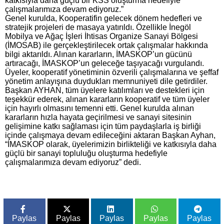
katkısıyla daha güçlü bir KSS oluşturma hedefiyle
çalışmalarımıza devam ediyoruz.”
Genel kurulda, Kooperatifin gelecek dönem hedefleri ve
stratejik projeleri de masaya yatırıldı. Özellikle İnegöl
Mobilya ve Ağaç İşleri İhtisas Organize Sanayi Bölgesi
(İMOSAB) ile gerçekleştirilecek ortak çalışmalar hakkında
bilgi aktarıldı. Alınan kararların, İMASKOP’un gücünü
artıracağı, İMASKOP’un geleceğe taşıyacağı vurgulandı.
Üyeler, kooperatif yönetiminin özverili çalışmalarına ve şeffaf
yönetim anlayışına duydukları memnuniyeti dile getirdiler.
Başkan AYHAN, tüm üyelere katılımları ve destekleri için
teşekkür ederek, alınan kararların kooperatif ve tüm üyeler
için hayırlı olmasını temenni etti. Genel kurulda alınan
kararların hızla hayata geçirilmesi ve sanayi sitesinin
gelişimine katkı sağlaması için tüm paydaşlarla iş birliği
içinde çalışmaya devam edileceğini aktaran Başkan Ayhan,
“İMASKOP olarak, üyelerimizin birlikteliği ve katkısıyla daha
güçlü bir sanayi topluluğu oluşturma hedefiyle
çalışmalarımıza devam ediyoruz” dedi.
Paylas
Paylas
Paylas
Paylas
Paylas