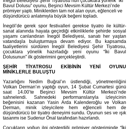
İnegöl Belediyesi Şehir Tiyatrosu’nun çocuklara yönelik “İki
Bavul Dolusu” oyunu, Beşinci Mevsim Kültür Merkezi’nde
prömiyer yaptı. Miniklerden tam not alan oyun, eğlenceli ve
düşündürücü anlatımıyla büyük beğeni topladı.
İnegöl’de gerek spor festivalleri gerekse tiyatro ile kültür-
sanat alanında hayata geçirdiği etkinliklerle şehirde sosyal
yaşamı canlandıran İnegöl Belediyesi, sanatı her yaştan
vatandaşla buluşturmaya devam ediyor. Bu kapsamda
faaliyetlerini sürdüren İnegöl Belediyesi Şehir Tiyatrosu,
çocuklara yönelik hazırladığı yeni oyunu “İki Bavul
Dolusunun” ilk gösterimini gerçekleştirdi.
ŞEHİR TİYATROSU EKİBİNİN YENİ OYUNU
MİNİKLERLE BULUŞTU
Yazarlığını Nedim Buğral’ın üstlendiği, yönetmenliğini
Volkan Derman’ın yaptığı oyun, 14 Şubat Cumartesi günü
saat 14.00’te Beşinci Mevsim Kültür Merkezi’nde
sahnelendi. Sahnedeki performanslarıyla izleyicinin
beğenisini kazanan Yasin Arda Kalenderoğlu ve Volkan
Derman, minik izleyicilere hem eğlenceli hem de
düşündürücü bir tiyatro deneyimi sundu. Oyunun ses ve ışık
tasarımı ise Sudenur Önal tarafından hazırlandı.
Çocukların yoğun ilgi gösterdiği prömiyer gösteriminde “İki