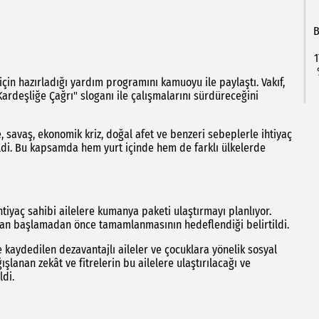
B
1
için hazırladığı yardım programını kamuoyu ile paylaştı. Vakıf,
Kardeşliğe Çağrı" sloganı ile çalışmalarını sürdüreceğini
, savaş, ekonomik kriz, doğal afet ve benzeri sebeplerle ihtiyaç
ildi. Bu kapsamda hem yurt içinde hem de farklı ülkelerde
htiyaç sahibi ailelere kumanya paketi ulaştırmayı planlıyor.
zan başlamadan önce tamamlanmasının hedeflendiği belirtildi.
kaydedilen dezavantajlı aileler ve çocuklara yönelik sosyal
lanan zekât ve fitrelerin bu ailelere ulaştırılacağı ve
di.