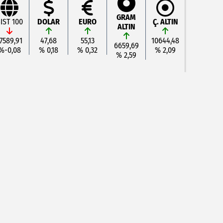
GRAM
IST 100
DOLAR
EURO
Ç. ALTIN
ALTIN
7589,91
47,68
55,13
10644,48
6659,69
%-0,08
% 0,18
% 0,32
% 2,09
% 2,59