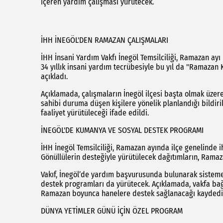
içeren yardım çalışması yürütecek.
İHH İNEGÖL'DEN RAMAZAN ÇALIŞMALARI
İHH İnsani Yardım Vakfı İnegöl Temsilciliği, Ramazan ayı 
34 yıllık insani yardım tecrübesiyle bu yıl da "Ramazan 
açıkladı.
Açıklamada, çalışmaların İnegöl ilçesi başta olmak üzere
sahibi duruma düşen kişilere yönelik planlandığı bildir
faaliyet yürütüleceği ifade edildi.
İNEGÖL'DE KUMANYA VE SOSYAL DESTEK PROGRAMI
İHH İnegöl Temsilciliği, Ramazan ayında ilçe genelinde i
Gönüllülerin desteğiyle yürütülecek dağıtımların, Rama
Vakıf, İnegöl’de yardım başvurusunda bulunarak sisteme 
destek programları da yürütecek. Açıklamada, vakfa bağış
Ramazan boyunca hanelere destek sağlanacağı kaydedil
DÜNYA YETİMLER GÜNÜ İÇİN ÖZEL PROGRAM