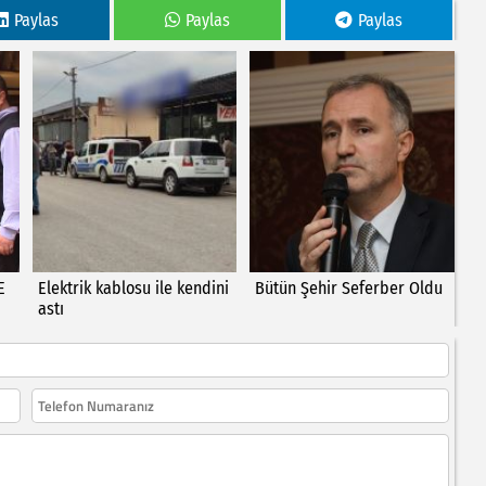
Paylas
Paylas
Paylas
E
Elektrik kablosu ile kendini
Bütün Şehir Seferber Oldu
astı