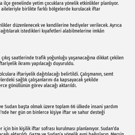
lçe genelinde yetim çocuklara yönelik etkinlikler planlıyor.
aileleriyle birlikte farklı bölgelerde kurulacak iftar
nlikler düzenlenecek ve kendilerine hediyeler verilecek. Ayrıca
ağıtılarak istedikleri kıyafetleri alabilmelerine imkân
çıkış saatlerinde trafik yoğunluğu yaşanacağına dikkat çekilen
ftariyelik ikramı yapılacağı duyuruldu.
culara iftariyelik dağıtılacağı belirtildi. Çalışmanın, semt
lerdeki sağlık çalışanlarını da kapsayacak şekilde
erce gönüllünün görev alacağı aktarıldı.
ve Sudan başta olmak üzere toplam 66 ülkede insani yardım
i’nde her gün on binlerce kişiye iftar ve sahur desteği
 için bin kişilik iftar sofrası kurulması planlanıyor. Sudan’da
ağı aktarıldı. Gazze ve Sudan’a yönelik ayni bağışların, Mersin