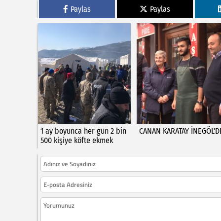
Paylas
Paylas
1 ay boyunca her gün 2 bin
CANAN KARATAY İNEGÖL'D
500 kişiye köfte ekmek