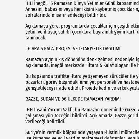
İHH İnegöl, 15 Ramazan Dünya Yetimler Günü kapsamında i
Annesini, babasını veya her ikisini kaybetmiş çocukların, 
sofralarında misafir edileceği bildirildi.
Açıklamaya göre, programlarda çocuklar için çeşitli etki
yetim ve ihtiyaç sahibi çocuklara bayramlık giyim kartı d
tanınacak.
‘İFTARA 5 KALA’ PROJESİ VE İFTARİYELİK DAĞITIMI
Ramazan ayının kış dönemine denk gelmesi nedeniyle iş 
açıklamada, İnegöl merkezde "İftara 5 Kala" sloganı ile i
Bu kapsamda trafikte iftara yetişemeyen sürücüler ile yol
pazarları, görev başındaki emniyet personeli ve hastane
genişletileceği ifade edildi. Projede kadın ve erkek yüzl
GAZZE, SUDAN VE 66 ÜLKEDE RAMAZAN YARDIMI
İHH İnsani Yardım Vakfı, bu Ramazan döneminde Gazze 
çalışması yürüteceğini bildirdi. Açıklamada, Gazze Şerid
verileceği belirtildi.
Suriye’nin Yermük bölgesinde yaşayan Filistinli mülteciler
ise kumanya ve acil yardım malzemesi dağıtımları yapılac