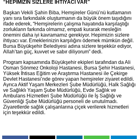
“HEPİMİZİN SİZLERE İHTİYACI VAR”
Başkan Vekili Şahin Biba, Hemşireler Günü’nü kutlamanın
yanı sıra farkındalık oluşturmanın da büyük önem taşıdığını
ifade ederek, “Hemşirelerin çalışma hayatında karşılaştığı
zorlukların farkında olmamız, empati kurarak mesleğin
önemini daha iyi kavramamız gerekiyor. Hepimizin sizlere
ihtiyacı var. Emeklerinizin karşılığını ödemek mümkün değil.
Bursa Büyükşehir Belediyesi adına sizlere teşekkür ediyor,
Allah’tan güç, kuvvet ve sabır diliyorum” dedi.
Program kapsamında Büyükşehir ekipleri tarafından da Ali
Osman Sönmez Onkoloji Hastanesi, Bursa Şehir Hastanesi,
Yüksek İhtisas Eğitim ve Araştırma Hastanesi ile Çekirge
Devlet Hastanesi’nde görev yapan hemşireler ziyaret edildi.
Ayrıca Aktif Yaşam Merkezleri Şube Müdürlüğü, Halk Sağlığı
ve Sağlıklı Yaşam Şube Müdürlüğü, Evde Sağlık ve
Ambulans Hizmetleri Şube Müdürlüğü ile İş Sağlığı ve
Güvenliği Şube Müdürlüğü personeli de unutulmadı.
Ziyaretlerde sağlık çalışanlarına çiçek verilerek hizmetleri
için teşekkür edildi.