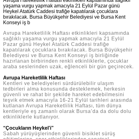
Avrupa Hareketlilik Haftası etkinlikleri kapsamında sağlıklı
yaşama vurgu yapmak amacıyla 21 Eylül Pazar günü
Heykel Atatürk Caddesi trafiğe kapatılarak çocuklara
bırakılacak. Bursa Büyükşehir Belediyesi ve Bursa Kent
Konseyi iş b
Avrupa Hareketlilik Haftası etkinlikleri kapsamında
sağlıklı yaşama vurgu yapmak amacıyla 21 Eylül
Pazar günü Heykel Atatürk Caddesi trafiğe
kapatılarak çocuklara bırakılacak. Bursa Büyükşehir
Belediyesi ve Bursa Kent Konseyi iş birliğinde
hazırlanan birbirinden renkli etkinliklerle, çocuklar
araba seslerinden uzak, eğlenceli bir gün geçirecek.
Avrupa Hareketlilik Haftası
Kentleri ve belediyeleri sürdürülebilir ulaşım
tedbirleri alma konusunda desteklemek, herkesin
güvenli ve rahat bir şekilde hareket edebilmesini
teşvik etmek amacıyla 16-21 Eylül tarihleri arasında
kutlanan Avrupa Hareketlilik Haftası, tüm dünya
kentleriyle eş zamanlı olarak Bursa’da da dolu dolu
etkinliklerle kutlanıyor.
“Çocukların Heykel’i”
Sabah yürüyüşlerinden güvenli bisiklet sürüş