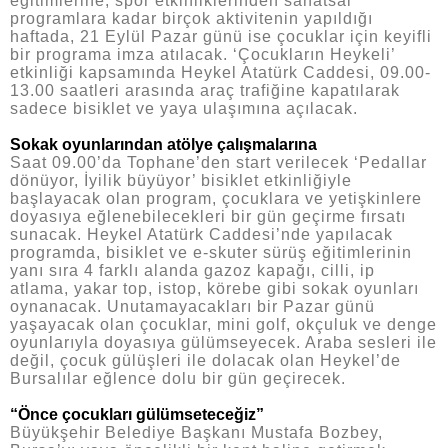
eğitimlerine, spor etkinliklerinden sanatsal
programlara kadar birçok aktivitenin yapıldığı
haftada, 21 Eylül Pazar günü ise çocuklar için keyifli
bir programa imza atılacak. ‘Çocukların Heykeli’
etkinliği kapsamında Heykel Atatürk Caddesi, 09.00-
13.00 saatleri arasında araç trafiğine kapatılarak
sadece bisiklet ve yaya ulaşımına açılacak.
Sokak oyunlarından atölye çalışmalarına
Saat 09.00’da Tophane’den start verilecek ‘Pedallar
dönüyor, İyilik büyüyor’ bisiklet etkinliğiyle
başlayacak olan program, çocuklara ve yetişkinlere
doyasıya eğlenebilecekleri bir gün geçirme fırsatı
sunacak. Heykel Atatürk Caddesi’nde yapılacak
programda, bisiklet ve e-skuter sürüş eğitimlerinin
yanı sıra 4 farklı alanda gazoz kapağı, cilli, ip
atlama, yakar top, istop, körebe gibi sokak oyunları
oynanacak. Unutamayacakları bir Pazar günü
yaşayacak olan çocuklar, mini golf, okçuluk ve denge
oyunlarıyla doyasıya gülümseyecek. Araba sesleri ile
değil, çocuk gülüşleri ile dolacak olan Heykel’de
Bursalılar eğlence dolu bir gün geçirecek.
“Önce çocukları gülümseteceğiz”
Büyükşehir Belediye Başkanı Mustafa Bozbey,