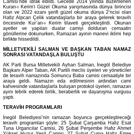
Camisi’nde idrak edildi. Gecede 2014 yılında düzenlenen
Kuran-ı Kerim'i Güzel Okuma yarışmasında dünya birincisi
olan ve 2022 ezanı şerifi güzel okuma dünya 2’ncisi olan
Hafız Alpcan Çelik vatandaşlarla bir araya gelerek teravih
öncesinde Kur’an-ı Kerim tilaveti gerçekleştirdi. Okunan
ayetler ve yapılan dualar camiyi dolduran cemaatin
gönüllerine dokunurken, Ramazan ayının manevi iklimi hep
birlikte hissedildi.
MİLLETVEKİLİ SALMAN VE BAŞKAN TABAN NAMAZ
SONRASI VATANDAŞLA BULUŞTU
AK Parti Bursa Milletvekili Ayhan Salman, İnegöl Belediye
Başkanı Alper Taban, AK Partili meclis üyeleri ve yöneticiler
de teravih namazında Somuncu Baba camisi cemaatiyle bir
araya geldi. Namazın eda edilmesinin ardından cami
kahvesinde vatandaşlarla buluşan protokol üyeleri, ramazan
ayını tebrik ederek birlik, beraberlik ve dayanışma vurgusu
yaptı.
TERAVİH PROGRAMLARI
İnegöl Belediyesi’nin ramazan boyunca gerçekleştireceği
teravih programları şöyle: 25 Şubat Çarşamba Hafız Esat
Tuna Urgancılar Camisi, 26 Şubat Perşembe Hafız Ahmet
Yüksel Huzur Yeşil Camisi, 27 Şubat Cuma Hafız Emre