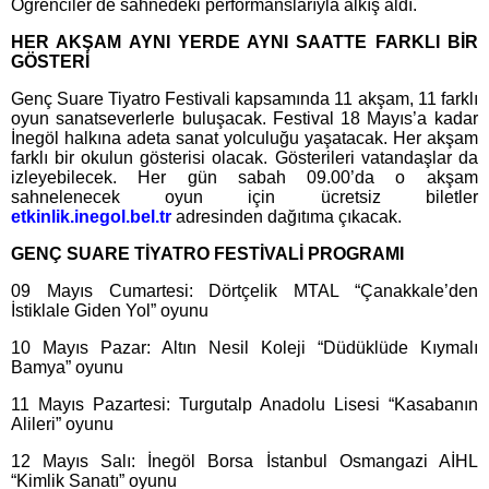
Öğrenciler de sahnedeki performanslarıyla alkış aldı.
HER AKŞAM AYNI YERDE AYNI SAATTE FARKLI BİR
GÖSTERİ
Genç Suare Tiyatro Festivali kapsamında 11 akşam, 11 farklı
oyun sanatseverlerle buluşacak. Festival 18 Mayıs’a kadar
İnegöl halkına adeta sanat yolculuğu yaşatacak. Her akşam
farklı bir okulun gösterisi olacak. Gösterileri vatandaşlar da
izleyebilecek. Her gün sabah 09.00’da o akşam
sahnelenecek oyun için ücretsiz biletler
etkinlik.inegol.bel.tr
adresinden dağıtıma çıkacak.
GENÇ SUARE TİYATRO FESTİVALİ PROGRAMI
09 Mayıs Cumartesi: Dörtçelik MTAL “Çanakkale’den
İstiklale Giden Yol” oyunu
10 Mayıs Pazar: Altın Nesil Koleji “Düdüklüde Kıymalı
Bamya” oyunu
11 Mayıs Pazartesi: Turgutalp Anadolu Lisesi “Kasabanın
Alileri” oyunu
12 Mayıs Salı: İnegöl Borsa İstanbul Osmangazi AİHL
“Kimlik Sanatı” oyunu