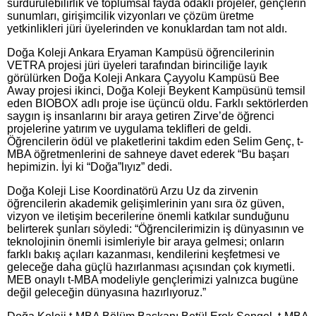
sürdürülebilirlik ve toplumsal fayda odaklı projeler, gençlerin
sunumları, girişimcilik vizyonları ve çözüm üretme
yetkinlikleri jüri üyelerinden ve konuklardan tam not aldı.
Doğa Koleji Ankara Eryaman Kampüsü öğrencilerinin
VETRA projesi jüri üyeleri tarafından birinciliğe layık
görülürken Doğa Koleji Ankara Çayyolu Kampüsü Bee
Away projesi ikinci, Doğa Koleji Beykent Kampüsünü temsil
eden BIOBOX adlı proje ise üçüncü oldu. Farklı sektörlerden
saygın iş insanlarını bir araya getiren Zirve’de öğrenci
projelerine yatırım ve uygulama teklifleri de geldi.
Öğrencilerin ödül ve plaketlerini takdim eden Selim Genç, t-
MBA öğretmenlerini de sahneye davet ederek “Bu başarı
hepimizin. İyi ki “Doğa”lıyız” dedi.
Doğa Koleji Lise Koordinatörü Arzu Uz da zirvenin
öğrencilerin akademik gelişimlerinin yanı sıra öz güven,
vizyon ve iletişim becerilerine önemli katkılar sunduğunu
belirterek şunları söyledi: “Öğrencilerimizin iş dünyasının ve
teknolojinin önemli isimleriyle bir araya gelmesi; onların
farklı bakış açıları kazanması, kendilerini keşfetmesi ve
geleceğe daha güçlü hazırlanması açısından çok kıymetli.
MEB onaylı t-MBA modeliyle gençlerimizi yalnızca bugüne
değil geleceğin dünyasına hazırlıyoruz.”