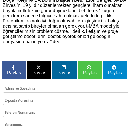
Doğa Koleji t-MBA Bölüm Başkanı Betül Erok Şengel, t-MBA
Zirvesi’ni 19 yıldır düzenlemekten gençlere ilham olmaktan
büyük mutluluk ve gurur duyduklarını belirterek “Bugün
gençlerin sadece bilgiye sahip olması yeterli değil; fikir
üretebilen, teknolojiyi doğru okuyabilen, girişimcilik bakış
açısına sahip bireyler olmaları gerekiyor. t-MBA modeliyle
öğrencilerimizin problem çözme, liderlik, iletişim ve proje
geliştirme becerilerini destekleyerek onları geleceğin
dünyasına hazırlıyoruz.” dedi.
Paylas
Paylas
Paylas
Paylas
Paylas