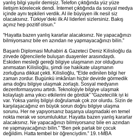
yanlış bilgi yayılır demişiz. Telefon çıktığında yüz yüze
iletişim körelecek dendi. İnternet çıktığında da sosyal medya
içinde aynı tepkileri verdik. AI ile büyüyen ilk nesil siz
olacaksınız. Türkiye’deki ilk AI liderleri sizlersiniz. Bakış
açınız hep pozitif olsun.”
“Hayatta bazen yanlış kararlar alacaksınız. Ne yapacağınızı
bilmiyorsanız bile en azından ne yapmayacağınızı bilin.”
Başarılı Diplomasi Muhabiri & Gazeteci Deniz Kilislioğlu da
zirvede öğrencilerle buluşan duayenler arasındaydı.
Eskiden mesleği gereği bilgiye ulaşmanın zor olduğunu
anımsatan Kilislioğlu, şimdi ise hakikate ulaşmanın
zorluğuna dikkat çekti. Kilislioğlu, “Elde edinilen bilgi her
zaman zordur. Bugünkü imkânları hiçbir devirde görmedik
ama doğru bilgiye ulaşmak zorlaştı. Sosyal medyanın
dezenformasyonu artırdı. Teknolojiyle bilgiye ulaşmak
kolaylaştı ama yıkıcı etkilerini de gördük” “Gazetecilik iyi ki
var. Yoksa yanlış bilgiyi doğrulamak çok zor olurdu. Sizin de
karşılaşacağınız en büyük sorun doğru bilgiye ulaşma
sorunu. Her ne yapıyorsanız başarıya ulaşmadaki en temel
nokta merak ve sorumluluktur. Hayatta bazen yanlış kararlar
alacaksınız. Ne yapacağınızı bilmiyorsanız bile en azından
ne yapmayacağınızı bilin.” “Ben pek parlak bir çocuk
değildim. Hatta tembel bir öğrenciydim.” 19. t-MBA