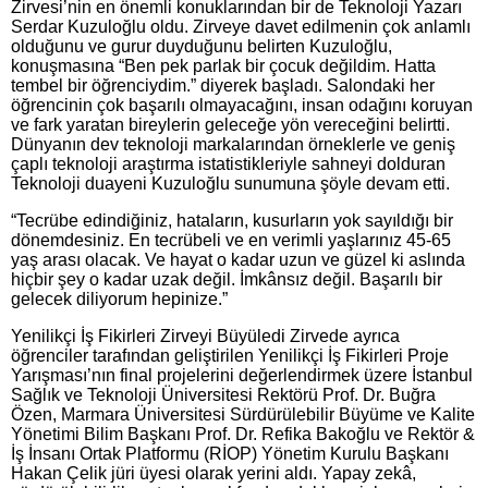
Zirvesi’nin en önemli konuklarından bir de Teknoloji Yazarı
Serdar Kuzuloğlu oldu. Zirveye davet edilmenin çok anlamlı
olduğunu ve gurur duyduğunu belirten Kuzuloğlu,
konuşmasına “Ben pek parlak bir çocuk değildim. Hatta
tembel bir öğrenciydim.” diyerek başladı. Salondaki her
öğrencinin çok başarılı olmayacağını, insan odağını koruyan
ve fark yaratan bireylerin geleceğe yön vereceğini belirtti.
Dünyanın dev teknoloji markalarından örneklerle ve geniş
çaplı teknoloji araştırma istatistikleriyle sahneyi dolduran
Teknoloji duayeni Kuzuloğlu sunumuna şöyle devam etti.
“Tecrübe edindiğiniz, hataların, kusurların yok sayıldığı bir
dönemdesiniz. En tecrübeli ve en verimli yaşlarınız 45-65
yaş arası olacak. Ve hayat o kadar uzun ve güzel ki aslında
hiçbir şey o kadar uzak değil. İmkânsız değil. Başarılı bir
gelecek diliyorum hepinize.”
Yenilikçi İş Fikirleri Zirveyi Büyüledi Zirvede ayrıca
öğrenciler tarafından geliştirilen Yenilikçi İş Fikirleri Proje
Yarışması’nın final projelerini değerlendirmek üzere İstanbul
Sağlık ve Teknoloji Üniversitesi Rektörü Prof. Dr. Buğra
Özen, Marmara Üniversitesi Sürdürülebilir Büyüme ve Kalite
Yönetimi Bilim Başkanı Prof. Dr. Refika Bakoğlu ve Rektör &
İş İnsanı Ortak Platformu (RİOP) Yönetim Kurulu Başkanı
Hakan Çelik jüri üyesi olarak yerini aldı. Yapay zekâ,