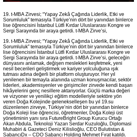
19. t-MBA Zirvesi; “Yapay Zekâ Çağında Liderlik, Etki ve
Sorumluluk” temasıyla Türkiye’nin dört bir yanından binlerce
lise öğrencisini İstanbul Lütfi Kırdar Uluslararası Kongre ve
Sergi Sarayında bir araya getirdi. t-MBA Zirve’si,
19. t-MBA Zirvesi; “Yapay Zekâ Çağında Liderlik, Etki ve
Sorumluluk” temasıyla Türkiye’nin dört bir yanından binlerce
lise öğrencisini İstanbul Lütfi Kırdar Uluslararası Kongre ve
Sergi Sarayında bir araya getirdi. t-MBA Zirve’si, geleceğin
dünyasını anlamak, değişen meslekleri keşfetmek, yeni
nesil becerileri geliştirmek ve kariyer yolculuğuna ışık
tutması adına değerli bir platform oluşturuyor. Her yıl
yenilenen bir temayla alanında uzman konuşmacılar, sektör
liderleri, akademisyenler ve girişimciler zirvede kendi başarı
hikâyelerini genç nesillere aktarıyorlar. Güçlü marka değeri
ve vizyoner ve yenilikçi eğitim modelleriyle sektöre yön
veren Doğa Kolejinde gelenekselleşen bu yıl 19.su
düzenlenen zirveye, Türkiye’nin dört bir yanından binlerce
Doğa Koleji lise öğrencisi, öğretmenler, Doğa Koleji üst
yönetiminin yanı sıra FutureBright Group Kurucu Ortağı
Akan Abdula, Teknoloji Yazarı Serdar Kuzuloğlu, Diplomasi
Muhabiri & Gazeteci Deniz Kilislioğlu, CEO Bulutistan &
SabancıDx – CDO Sabancı Holding Mehmet Fırat katıldı.