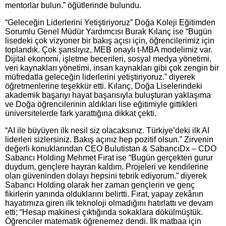
mentorlar bulun.” öğütlerinde bulundu.
“Geleceğin Liderlerini Yetiştiriyoruz” Doğa Koleji Eğitimden
Sorumlu Genel Müdür Yardımcısı Burak Kılanç ise “Bugün
lisedeki çok vizyoner bir bakış açısı için, öğrencilerimiz için
toplandık. Çok şanslıyız, MEB onaylı t-MBA modelimiz var.
Dijital ekonomi, işletme becerileri, sosyal medya yönetimi,
veri kaynakları yönetimi, insan kaynakları gibi çok zengin bir
müfredatla geleceğin liderlerini yetiştiriyoruz.” diyerek
öğretmenlerine teşekkür etti. Kılanç, Doğa Liselerindeki
akademik başarıyı hayat başarısıyla buluşturan yaklaşıma
ve Doğa öğrencilerinin aldıkları lise eğitimiyle gittikleri
üniversitelerde fark yarattığına dikkat çekti.
“AI ile büyüyen ilk nesil siz olacaksınız. Türkiye’deki ilk AI
liderleri sizlersiniz. Bakış açınız hep pozitif olsun.” Zirvenin
değerli konuklarından CEO Bulutistan & SabancıDx – CDO
Sabancı Holding Mehmet Fırat ise “Bugün gerçekten gurur
duydum, gençlere hayran kaldım. Projeleri ve kendilerine
olan güveninden dolayı hepsini tebrik ediyorum.” diyerek
Sabancı Holding olarak her zaman gençlerin ve genç
fikirlerin yanında olduklarını belirtti. Fırat, yapay zekânın
hayatımıza giren ilk teknoloji olmadığını hatırlattı ve devam
etti; “Hesap makinesi çıktığında sokaklara dökülmüştük.
Öğrenciler matematik öğrenemez dendi. İlk matbaa için