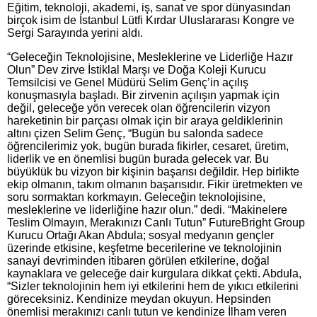
Eğitim, teknoloji, akademi, iş, sanat ve spor dünyasından
birçok isim de İstanbul Lütfi Kırdar Uluslararası Kongre ve
Sergi Sarayında yerini aldı.
“Geleceğin Teknolojisine, Mesleklerine ve Liderliğe Hazır
Olun” Dev zirve İstiklal Marşı ve Doğa Koleji Kurucu
Temsilcisi ve Genel Müdürü Selim Genç’in açılış
konuşmasıyla başladı. Bir zirvenin açılışın yapmak için
değil, geleceğe yön verecek olan öğrencilerin vizyon
hareketinin bir parçası olmak için bir araya geldiklerinin
altını çizen Selim Genç, “Bugün bu salonda sadece
öğrencilerimiz yok, bugün burada fikirler, cesaret, üretim,
liderlik ve en önemlisi bugün burada gelecek var. Bu
büyüklük bu vizyon bir kişinin başarısı değildir. Hep birlikte
ekip olmanın, takım olmanın başarısıdır. Fikir üretmekten ve
soru sormaktan korkmayın. Geleceğin teknolojisine,
mesleklerine ve liderliğine hazır olun.” dedi. “Makinelere
Teslim Olmayın, Merakınızı Canlı Tutun” FutureBright Group
Kurucu Ortağı Akan Abdula; sosyal medyanın gençler
üzerinde etkisine, keşfetme becerilerine ve teknolojinin
sanayi devriminden itibaren görülen etkilerine, doğal
kaynaklara ve geleceğe dair kurgulara dikkat çekti. Abdula,
“Sizler teknolojinin hem iyi etkilerini hem de yıkıcı etkilerini
göreceksiniz. Kendinize meydan okuyun. Hepsinden
önemlisi merakınızı canlı tutun ve kendinize İlham veren