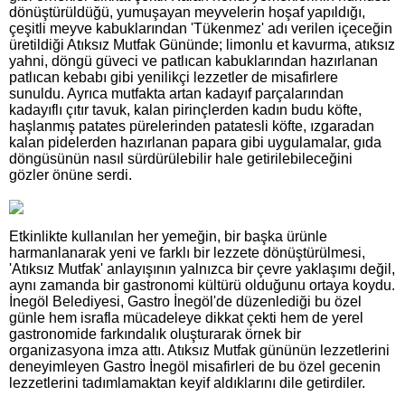
dönüştürüldüğü, yumuşayan meyvelerin hoşaf yapıldığı,
çeşitli meyve kabuklarından 'Tükenmez' adı verilen içeceğin
üretildiği Atıksız Mutfak Gününde; limonlu et kavurma, atıksız
yahni, döngü güveci ve patlıcan kabuklarından hazırlanan
patlıcan kebabı gibi yenilikçi lezzetler de misafirlere
sunuldu. Ayrıca mutfakta artan kadayıf parçalarından
kadayıflı çıtır tavuk, kalan pirinçlerden kadın budu köfte,
haşlanmış patates pürelerinden patatesli köfte, ızgaradan
kalan pidelerden hazırlanan papara gibi uygulamalar, gıda
döngüsünün nasıl sürdürülebilir hale getirilebileceğini
gözler önüne serdi.
Etkinlikte kullanılan her yemeğin, bir başka ürünle
harmanlanarak yeni ve farklı bir lezzete dönüştürülmesi,
'Atıksız Mutfak' anlayışının yalnızca bir çevre yaklaşımı değil,
aynı zamanda bir gastronomi kültürü olduğunu ortaya koydu.
İnegöl Belediyesi, Gastro İnegöl'de düzenlediği bu özel
günle hem israfla mücadeleye dikkat çekti hem de yerel
gastronomide farkındalık oluşturarak örnek bir
organizasyona imza attı. Atıksız Mutfak gününün lezzetlerini
deneyimleyen Gastro İnegöl misafirleri de bu özel gecenin
lezzetlerini tadımlamaktan keyif aldıklarını dile getirdiler.