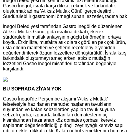
İnegöl Belediyesi'nin şehrin asırlık lezzetlerini sunduğu
Gastro İnegöl, israfa karşı dikkat çekmek ve farkındalık
oluşturmak adına 'Atıksız Mutfak Günü' gerçekleştirdi.
Sürdürülebilir gastronomi örneği sunan lezzetler, tadına bak
İnegöl Belediyesi tarafından Gastro İnegöl'de düzenlenen
Atıksız Mutfak Günü, gıda israfına dikkat çekerek
sürdürülebilir mutfak anlayışının güçlü bir örneğini ortaya
koydu. Etkinlikte, mutfakta atık olarak görülen pek çok ürün,
usta ellerin marifetleri ve şeflerin reçeteleriyle yeniden
değerlendirilerek özgün lezzetlere dönüştürüldü. İsrafa karşı
farkındalık oluşturmayı amaçlarken, atıksız mutfağın
lezzetleri Gastro İnegöl misafirleri tarafından beğeniyle
karşılandı.
BU SOFRADA ZİYAN YOK
Gastro İnegöl'de Perşembe akşamı 'Atıksız Mutfak'
felsefesiyle hazırlanan menüde; haşlanan tavukların
suyundan ve kalan sebzelerden yapılan tavuk suyuna
sebzeli çorba, ızgarada kullanılan domateslerin uç
kısımlarından hazırlanan köz domates çorbası, kereviz
saplarının değerlendirildiği pirinçli zeytinyağlı kereviz sapı
gibi örnekler dikkat çekti. Kalan nohut yemeklerinin humusa