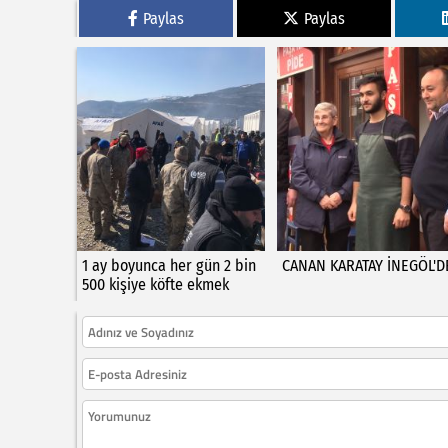
Paylas
Paylas
1 ay boyunca her gün 2 bin
CANAN KARATAY İNEGÖL'D
500 kişiye köfte ekmek