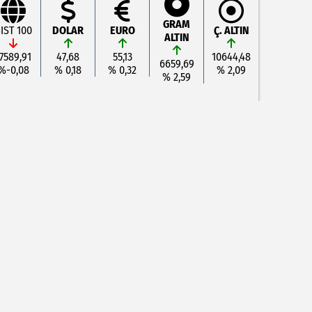
GRAM
IST 100
DOLAR
EURO
Ç. ALTIN
ALTIN
7589,91
47,68
55,13
10644,48
6659,69
%-0,08
% 0,18
% 0,32
% 2,09
% 2,59