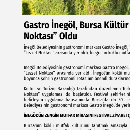
Gastro İnegöl, Bursa Kültür 
Noktası” Oldu
İnegöl Belediyesinin gastronomi markası Gastro İnegöl, 
“Lezzet Noktası” arasında yer aldı. İnegöl'ün köklü mutfa
İnegöl Belediyesinin gastronomi markası Gastro İnegöl, 
“Lezzet Noktası” arasında yer aldı. İnegöl'ün köklü mut
boyunca şehrin gastronomi rotasının önemli duraklarınd
Kültür ve Turizm Bakanlığı tarafından düzenlenen Türk
Noktası” uygulaması da başlatıldı. Festival şehirler
belirleyen uygulama kapsamında Bursa’da da 50 Lezz
Belediyesinin gastronomi markası Gastro İnegöl’de yerin
İNEGÖL'ÜN ZENGİN MUTFAK MİRASINI FESTİVAL ZİYARET
Bursa'nın köklü mutfak kültürünü tanıtmak amacıyla 