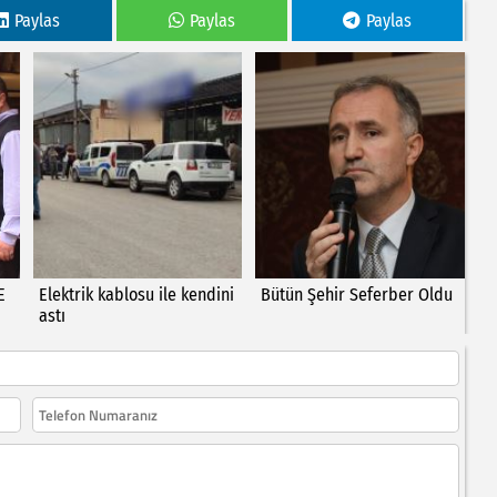
Paylas
Paylas
Paylas
E
Elektrik kablosu ile kendini
Bütün Şehir Seferber Oldu
astı