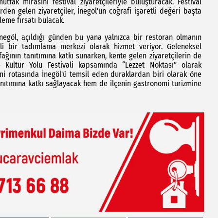
tfak mirasını festival ziyaretçileriyle buluşturacak. Festival
rden gelen ziyaretçiler, İnegöl'ün coğrafi işaretli değeri başta
leme fırsatı bulacak.
İnegöl, açıldığı günden bu yana yalnızca bir restoran olmanın
li bir tadımlama merkezi olarak hizmet veriyor. Geleneksel
fağının tanıtımına katkı sunarken, kente gelen ziyaretçilerin de
e Kültür Yolu Festivali kapsamında “Lezzet Noktası” olarak
omi rotasında İnegöl'ü temsil eden duraklardan biri olarak öne
tanıtımına katkı sağlayacak hem de ilçenin gastronomi turizmine