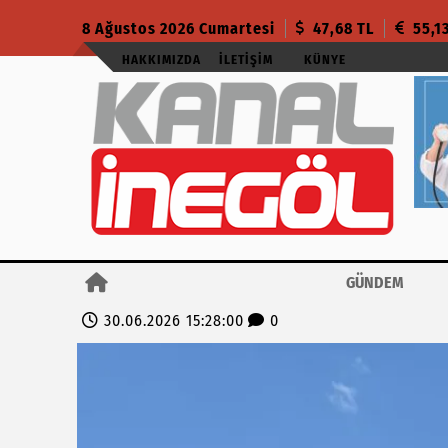
8 Ağustos 2026 Cumartesi
47,68 TL
55,1
HAKKIMIZDA
İLETIŞIM
KÜNYE
GÜNDEM
30.06.2026 15:28:00
0