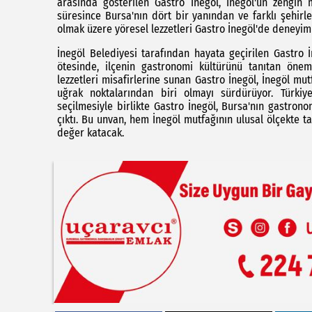
arasında gösterilen Gastro İnegöl, İnegöl'ün zengin mu
süresince Bursa'nın dört bir yanından ve farklı şehirle
olmak üzere yöresel lezzetleri Gastro İnegöl'de deneyim
İnegöl Belediyesi tarafından hayata geçirilen Gastro 
ötesinde, ilçenin gastronomi kültürünü tanıtan önem
lezzetleri misafirlerine sunan Gastro İnegöl, İnegöl mut
uğrak noktalarından biri olmayı sürdürüyor. Türkiy
seçilmesiyle birlikte Gastro İnegöl, Bursa'nın gastron
çıktı. Bu unvan, hem İnegöl mutfağının ulusal ölçekte 
değer katacak.