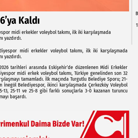
B
6’ya Kaldı
1
spor midi erkekler voleybol takımı, ilk iki karşılaşmada
nı yazdırdı.
diyespor midi erkekler voleybol takımı, ilk iki karşılaşmada
nı yazdırdı.
026 tarihleri arasında Eskişehir’de düzenlenen Midi Erkekler
diyespor midi erkek voleybol takımı, Türkiye genelinden son 32
şılaşmayı tamamladı. İlk maçında Turgutlu Belediye Sporu; 21-
en İnegöl Belediyespor, ikinci karşılaşmada Çerkezköy Voleybol
5-13, 25-11 ve 25-8 gibi farklı sonuçlarla 3-0 kazanan turuncu
rmayı başardı.