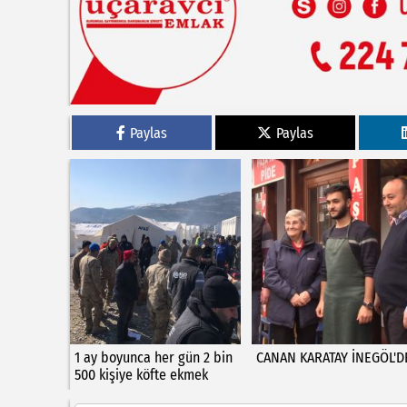
Paylas
Paylas
1 ay boyunca her gün 2 bin
CANAN KARATAY İNEGÖL'D
500 kişiye köfte ekmek