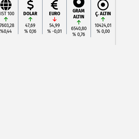
GRAM
IST 100
DOLAR
EURO
Ç. ALTIN
ALTIN
7603,28
47,69
54,99
10424,01
6540,80
%0,44
% 0,16
% -0,01
% 0,00
% 0,76