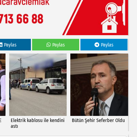
Paylas
Paylas
Paylas
E
Elektrik kablosu ile kendini
Bütün Şehir Seferber Oldu
astı