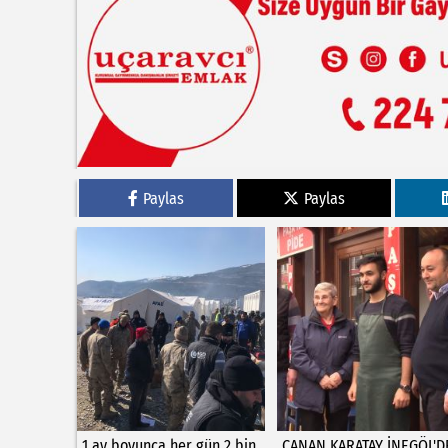
Paylas
Paylas
1 ay boyunca her gün 2 bin
CANAN KARATAY İNEGÖL'D