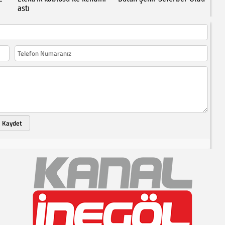
astı
Kaydet