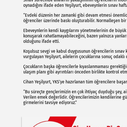
oynadığını ifade eden Yeşilyurt, ebeveynlerin sınav haft
“Evdeki düzenin her zamanki gibi devam etmesi önemlidir
öğrenciler üzerinde baskı oluşturabilir. Normalleşen bir
Ebeveynlerin kendi kaygılarını yönetmelerinin de büyük 
konuşarak rahatlamayabileceğini, bazen yalnızca yanla
olduğunu ifade etti.
Koşulsuz sevgi ve kabul duygusunun öğrencilerin sınav 
vurgulayan Yeşilyurt, ailelerin çocuklarına sonuç odaklı 
Çocukların başka öğrencilerle kıyaslanmaması gerektiğini b
ulaşım planı gibi ayrıntıları önceden birlikte kontrol etm
Cihan Yeşilyurt, YKS’ye hazırlanan tüm öğrencilere başar
“Bu süreçte gençlerimizin en çok ihtiyaç duyduğu şey, ai
Verilen emek değerlidir. Öğrencilerimizin kendilerine gü
girmelerini tavsiye ediyoruz.”