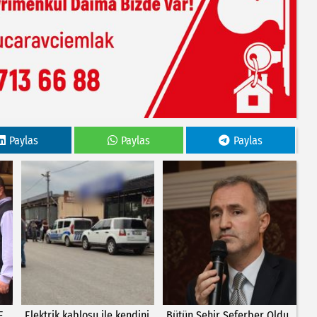
Paylas
Paylas
Paylas
E
Elektrik kablosu ile kendini
Bütün Şehir Seferber Oldu