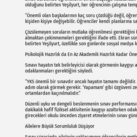
olduğunu belirten Yeşilyurt, her öğrencinin çalışma tem
“Önemli olan başkalarının kaç soru çözdüğü değil, öğren
kişiden kişiye değişebilir. Öğrenciler kendi planlarına s
Çözülemeyen soruların mutlaka öğrenilmesi gerektiğini b
almaktan çekinmemeleri gerektiğini ifade etti. Ekran sür
belirten Yeşilyurt, özellikle son günlerde sosyal medya k
Psikolojik Hazırlık da En Az Akademik Hazırlık Kadar Ön
Sınavı hayatın tek belirleyicisi olarak görmenin kaygıyı 
odaklanmaları gerektiğini söyledi.
“YKS önemli bir sınavdır ancak hayatın tamamı değildir.
adım olarak görmek gerekir. ‘Yapamam’ gibi özgüveni z
ortamlardan kaçınılmalıdır.”
Düzenli uyku ve dengeli beslenmenin sınav performansını
dakikalık hafif fiziksel aktivitenin kaygıyı azaltırken oda
girecekleri okulu önceden ziyaret etmelerinin sınav günü
Ailelere Büyük Sorumluluk Düşüyor
Sınav sürecinde ailelerin yaklaşımının öğrencilerin motiv