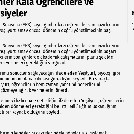
ler Kala Öğrencilere ve
siyeler
B
1
ınavı’na (YKS) sayılı günler kala öğrenciler son hazırlıklarını
Yeşilyurt, sınav öncesi dönemin doğru yönetilmesinin baş
ınavı’na (YKS) sayılı günler kala öğrenciler son hazırlıklarını
Yeşilyurt, sınav öncesi dönemin doğru yönetilmesinin başarı
ncilerin son günlerde akademik çalışmalarını planlı şekilde
nem vermeleri gerektiğini vurguladı.
mli sonuçlar sağlayacağını ifade eden Yeşilyurt, biyoloji gibi
ümünün ön plana çıkması gerektiğini söyledi. Bu süreçte
lyurt, öğrencilerin hem zaman yönetimi becerilerini
 çözmeye ağırlık vermelerini önerdi.
nmeyi kalıcı hâle getirdiğini ifade eden Yeşilyurt, öğrencilerin
niden dönmeleri gerektiğini belirtti. Millî Eğitim Bakanlığının
lı bir kaynak olduğunu söyledi.
birinin kendilerini çevrelerindeki adaylarla kıyaslamak