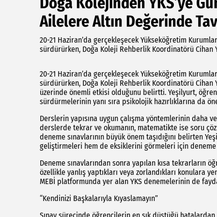
Doğa Kolejinden YKS’ye Gün
Ailelere Altın Değerinde Tav
20-21 Haziran’da gerçekleşecek Yükseköğretim Kurumları S
sürdürürken, Doğa Koleji Rehberlik Koordinatörü Cihan 
20-21 Haziran’da gerçekleşecek Yükseköğretim Kurumları S
sürdürürken, Doğa Koleji Rehberlik Koordinatörü Cihan 
üzerinde önemli etkisi olduğunu belirtti. Yeşilyurt, öğre
sürdürmelerinin yanı sıra psikolojik hazırlıklarına da ö
Derslerin yapısına uygun çalışma yöntemlerinin daha veri
derslerde tekrar ve okumanın, matematikte ise soru çöz
deneme sınavlarının büyük önem taşıdığını belirten Yeşi
geliştirmeleri hem de eksiklerini görmeleri için deneme
Deneme sınavlarından sonra yapılan kısa tekrarların öğre
özellikle yanlış yaptıkları veya zorlandıkları konulara ye
MEBİ platformunda yer alan YKS denemelerinin de fayda
“Kendinizi Başkalarıyla Kıyaslamayın”
Sınav sürecinde öğrencilerin en sık düştüğü hatalardan 