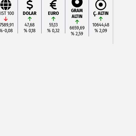
GRAM
IST 100
DOLAR
EURO
Ç. ALTIN
ALTIN
7589,91
47,68
55,13
10644,48
6659,69
%-0,08
% 0,18
% 0,32
% 2,09
% 2,59