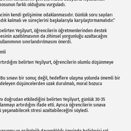
posunun farklı olduğunu vurguladı.
cinin kendi gelişimine odaklanmasıdır. Günlük soru sayıları
adık kalmalı ve süreçlerini başkalarıyla karşılaştırmamalıdır.”
elirten Yeşilyurt, öğrencilerin öğretmenlerinden destek
esinin azaltılmasının da zihinsel yorgunluğu azaltacağını
ullanımının sınırlandırılmasını önerdi.
emli
artırdığını belirten Yeşilyurt, öğrencilerin olumlu düşünmeye
 Bu sınavı bir sonuç değil, hedeflere ulaşma yolunda önemli bir
edeleyen düşüncelerden uzak durulmalı, moral bozucu
 doğrudan etkilediğini belirten Yeşilyurt, günlük 30-35
klanmayı artırdığını ifade etti. Ayrıca öğrencilerin sınava
 yaşanabilecek stresi azaltabileceğini söyledi.
asyonu ve psikolojik dayanıklılığı üzerinde belirleyici rol