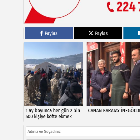
Paylas
Paylas
1 ay boyunca her gün 2 bin
CANAN KARATAY İNEGÖL'D
500 kişiye köfte ekmek