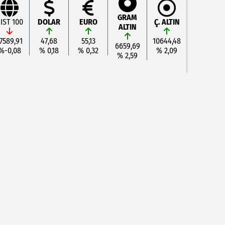
GRAM
IST 100
DOLAR
EURO
Ç. ALTIN
ALTIN
7589,91
47,68
55,13
10644,48
6659,69
%-0,08
% 0,18
% 0,32
% 2,09
% 2,59