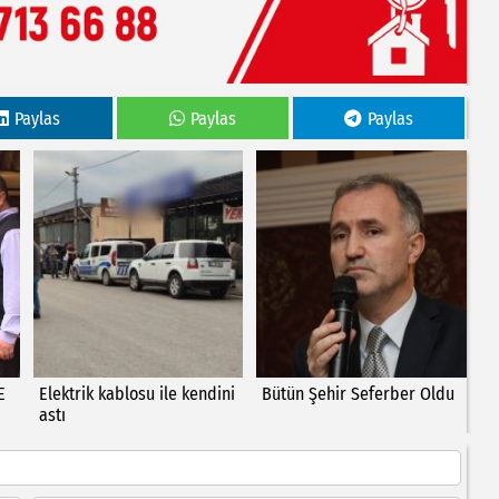
Paylas
Paylas
Paylas
E
Elektrik kablosu ile kendini
Bütün Şehir Seferber Oldu
astı