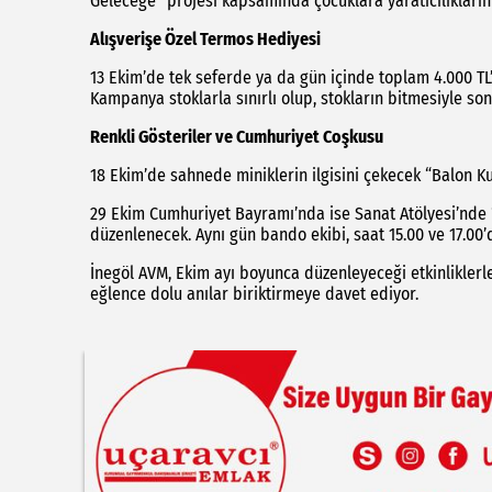
Geleceğe” projesi kapsamında çocuklara yaratıcılıklarını
Alışverişe Özel Termos Hediyesi
13 Ekim’de tek seferde ya da gün içinde toplam 4.000 TL’l
Kampanya stoklarla sınırlı olup, stokların bitmesiyle so
Renkli Gösteriler ve Cumhuriyet Coşkusu
18 Ekim’de sahnede miniklerin ilgisini çekecek “Balon Kuk
29 Ekim Cumhuriyet Bayramı’nda ise Sanat Atölyesi’nde “
düzenlenecek. Aynı gün bando ekibi, saat 15.00 ve 17.00’
İnegöl AVM, Ekim ayı boyunca düzenleyeceği etkinliklerl
eğlence dolu anılar biriktirmeye davet ediyor.