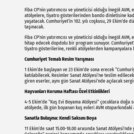
Fiba CP’nin yatırımcısı ve yöneticisi olduğu İnegöl AVM
atölyelere, tiyatro gösterilerinden bando dinletisine kad
yaşatacak. Cumhuriyet’in 102. yılı coşkusu, 29 Ekim’de d
taşınacak.
Fiba CP’nin yatırımcısı ve yöneticisi olduğu İnegöl AVM,
hitap edecek dopdolu bir program sunuyor. Cumhuriyet’in 
tiyatro gösterilerine, renkli atölyelerden kampanyalara 
Cumhuriyet Temalı Resim Yarışması
1 Ekim’de başlayan ve 23 Ekim’de sona erecek “Cumhuriy
katılabilecek. Resimler Sanat Atölyesi’ne teslim edilec
giren eserler, aynı gün Sanat Atölyesi’nde açılacak serg
Hayvanları Koruma Haftası Özel Etkinlikleri
4-5 Ekim’de “Kuş Evi Boyama Atölyesi” çocuklara doğa se
atölyede, ilk gün boyanan kuş evleri AVM otoparkındaki 
Sanatla Buluşma: Kendi Saksını Boya
11 Ekim’de saat 15.00-18.00 arasında Sanat Atölyesi’nde 