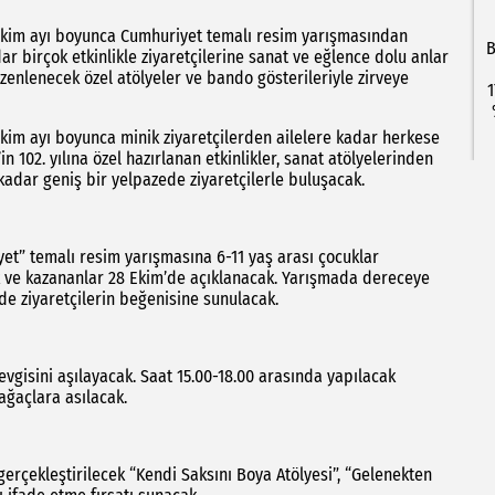
, ekim ayı boyunca Cumhuriyet temalı resim yarışmasından
B
ar birçok etkinlikle ziyaretçilerine sanat ve eğlence dolu anlar
üzenlenecek özel atölyeler ve bando gösterileriyle zirveye
1
 ekim ayı boyunca minik ziyaretçilerden ailelere kadar herkese
102. yılına özel hazırlanan etkinlikler, sanat atölyelerinden
kadar geniş bir yelpazede ziyaretçilerle buluşacak.
et” temalı resim yarışmasına 6-11 yaş arası çocuklar
ek ve kazananlar 28 Ekim’de açıklanacak. Yarışmada dereceye
ide ziyaretçilerin beğenisine sunulacak.
vgisini aşılayacak. Saat 15.00-18.00 arasında yapılacak
ağaçlara asılacak.
gerçekleştirilecek “Kendi Saksını Boya Atölyesi”, “Gelenekten