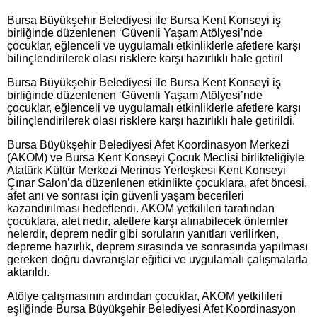
Bursa Büyükşehir Belediyesi ile Bursa Kent Konseyi iş
birliğinde düzenlenen ‘Güvenli Yaşam Atölyesi’nde
çocuklar, eğlenceli ve uygulamalı etkinliklerle afetlere karşı
bilinçlendirilerek olası risklere karşı hazırlıklı hale getiril
Bursa Büyükşehir Belediyesi ile Bursa Kent Konseyi iş
birliğinde düzenlenen ‘Güvenli Yaşam Atölyesi’nde
çocuklar, eğlenceli ve uygulamalı etkinliklerle afetlere karşı
bilinçlendirilerek olası risklere karşı hazırlıklı hale getirildi.
Bursa Büyükşehir Belediyesi Afet Koordinasyon Merkezi
(AKOM) ve Bursa Kent Konseyi Çocuk Meclisi birlikteliğiyle
Atatürk Kültür Merkezi Merinos Yerleşkesi Kent Konseyi
Çınar Salon’da düzenlenen etkinlikte çocuklara, afet öncesi,
afet anı ve sonrası için güvenli yaşam becerileri
kazandırılması hedeflendi. AKOM yetkilileri tarafından
çocuklara, afet nedir, afetlere karşı alınabilecek önlemler
nelerdir, deprem nedir gibi soruların yanıtları verilirken,
depreme hazırlık, deprem sırasında ve sonrasında yapılması
gereken doğru davranışlar eğitici ve uygulamalı çalışmalarla
aktarıldı.
Atölye çalışmasının ardından çocuklar, AKOM yetkilileri
eşliğinde Bursa Büyükşehir Belediyesi Afet Koordinasyon