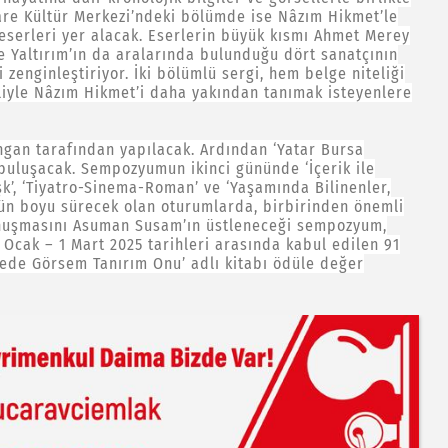
yare Kültür Merkezi’ndeki bölümde ise Nâzım Hikmet’le
eserleri yer alacak. Eserlerin büyük kısmı Ahmet Merey
e Yaltırım’ın da aralarında bulunduğu dört sanatçının
 zenginleştiriyor. İki bölümlü sergi, hem belge niteliği
iliyle Nâzım Hikmet’i daha yakından tanımak isteyenlere
an tarafından yapılacak. Ardından ‘Yatar Bursa
la buluşacak. Sempozyumun ikinci gününde ‘İçerik ile
Aşk’, ‘Tiyatro-Sinema-Roman’ ve ‘Yaşamında Bilinenler,
Gün boyu sürecek olan oturumlarda, birbirinden önemli
onuşmasını Asuman Susam’ın üstleneceği sempozyum,
 Ocak – 1 Mart 2025 tarihleri arasında kabul edilen 91
rede Görsem Tanırım Onu’ adlı kitabı ödüle değer