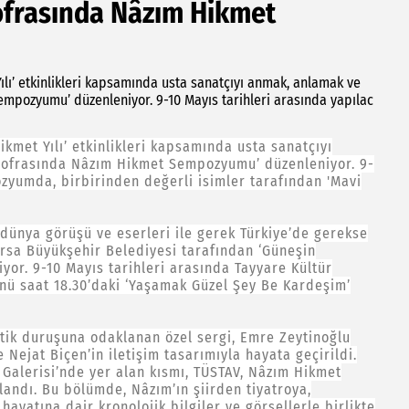
ofrasında Nâzım Hikmet
lı’ etkinlikleri kapsamında usta sanatçıyı anmak, anlamak ve
mpozyumu’ düzenleniyor. 9-10 Mayıs tarihleri arasında yapılac
kmet Yılı’ etkinlikleri kapsamında usta sanatçıyı
Sofrasında Nâzım Hikmet Sempozyumu’ düzenleniyor. 9-
zyumda, birbirinden değerli isimler tarafından 'Mavi
 dünya görüşü ve eserleri ile gerek Türkiye’de gerekse
rsa Büyükşehir Belediyesi tarafından ‘Güneşin
r. 9-10 Mayıs tarihleri arasında Tayyare Kültür
ü saat 18.30’daki ‘Yaşamak Güzel Şey Be Kardeşim’
itik duruşuna odaklanan özel sergi, Emre Zeytinoğlu
Nejat Biçen’in iletişim tasarımıyla hayata geçirildi.
 Galerisi’nde yer alan kısmı, TÜSTAV, Nâzım Hikmet
rlandı. Bu bölümde, Nâzım’ın şiirden tiyatroya,
yatına dair kronolojik bilgiler ve görsellerle birlikte