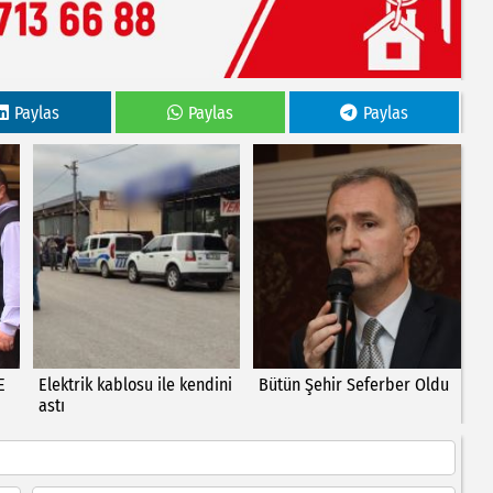
Paylas
Paylas
Paylas
E
Elektrik kablosu ile kendini
Bütün Şehir Seferber Oldu
astı