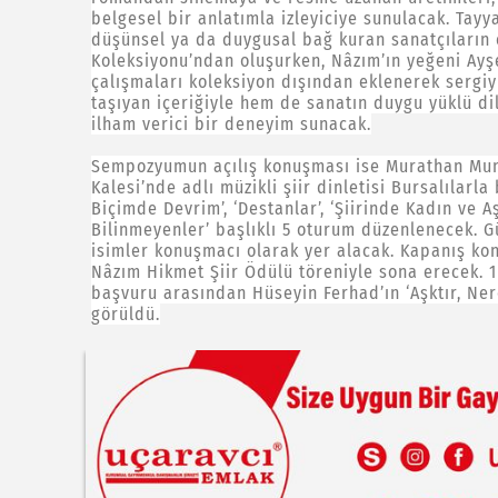
belgesel bir anlatımla izleyiciye sunulacak. Tay
düşünsel ya da duygusal bağ kuran sanatçıların 
Koleksiyonu’ndan oluşurken, Nâzım’ın yeğeni Ayş
çalışmaları koleksiyon dışından eklenerek sergiyi
taşıyan içeriğiyle hem de sanatın duygu yüklü d
ilham verici bir deneyim sunacak.
Sempozyumun açılış konuşması ise Murathan Mung
Kalesi’nde adlı müzikli şiir dinletisi Bursalılar
Biçimde Devrim’, ‘Destanlar’, ‘Şiirinde Kadın ve 
Bilinmeyenler’ başlıklı 5 oturum düzenlenecek. 
isimler konuşmacı olarak yer alacak. Kapanış k
Nâzım Hikmet Şiir Ödülü töreniyle sona erecek. 1
başvuru arasından Hüseyin Ferhad’ın ‘Aşktır, Ne
görüldü.