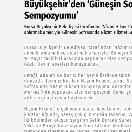
Büyükşehir’den ‘Güneşin S
Sempozyumu’
Bursa Büyükşehir Belediyesi tarafından ‘Nâzım Hikmet Yı
anlatmak amacıyla ‘Güneşin Sofrasında Nâzım Hikmet Se
Bursa Büyükşehir Belediyesi tarafından ‘Nâzım Hi
anmak, anlamak ve anlatmak amacıyla ‘Güneşin 
10 Mayıs tarihleri arasında yapılacak olan sempo
Gözlü Dev'in eserleri konuşulacak.
Emeği, adaleti ve barışı her şeyin üstünde tutan
dünyada derin iz bırakan Nâzım Hikmet adına Bu
Sofrasında Nâzım Hikmet Sempozyumu’ düzenleniyo
Merkezi’nde yapılacak olan sempozyum, Cuma gün
adlı sergi açılışıyla başlayacak.
Nâzım Hikmet’in çok yönlü sanat hayatına ve pol
küratörlüğünde, Savaş Çekiç’in mekân tasarımı ve 
İki bölümden oluşan serginin Şefik Bursalı Sanat
Vakfı ve Piraye Koleksiyonu’nun katkılarıyla hazı
romandan sinemaya ve resme uzanan üretimleri, ha