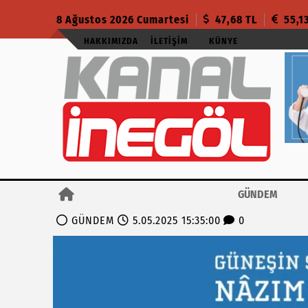
8 Ağustos 2026 Cumartesi
47,68 TL
55,1
HAKKIMIZDA
İLETIŞIM
KÜNYE
GÜNDEM
GÜNDEM
5.05.2025 15:35:00
0