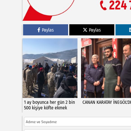
Paylas
Paylas
1 ay boyunca her gün 2 bin
CANAN KARATAY İNEGÖL'D
500 kişiye köfte ekmek