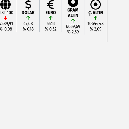
GRAM
IST 100
DOLAR
EURO
Ç. ALTIN
ALTIN
7589,91
47,68
55,13
10644,48
6659,69
%-0,08
% 0,18
% 0,32
% 2,09
% 2,59