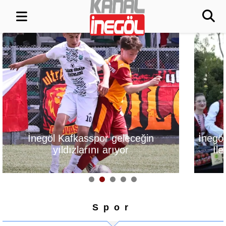
İnegöl, Gastronomi Festivali
Alanyurt Yüzm
İle Lezzetlerini Vitrine
Yapım Çalışmal
Çıkarıyor
Spor