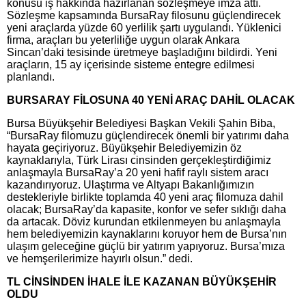
konusu iş hakkında hazırlanan sözleşmeye imza attı.
Sözleşme kapsamında BursaRay filosunu güçlendirecek
yeni araçlarda yüzde 60 yerlilik şartı uygulandı. Yüklenici
firma, araçları bu yeterliliğe uygun olarak Ankara
Sincan’daki tesisinde üretmeye başladığını bildirdi. Yeni
araçların, 15 ay içerisinde sisteme entegre edilmesi
planlandı.
BURSARAY FİLOSUNA 40 YENİ ARAÇ DAHİL OLACAK
Bursa Büyükşehir Belediyesi Başkan Vekili Şahin Biba,
“BursaRay filomuzu güçlendirecek önemli bir yatırımı daha
hayata geçiriyoruz. Büyükşehir Belediyemizin öz
kaynaklarıyla, Türk Lirası cinsinden gerçekleştirdiğimiz
anlaşmayla BursaRay’a 20 yeni hafif raylı sistem aracı
kazandırıyoruz. Ulaştırma ve Altyapı Bakanlığımızın
destekleriyle birlikte toplamda 40 yeni araç filomuza dahil
olacak; BursaRay’da kapasite, konfor ve sefer sıklığı daha
da artacak. Döviz kurundan etkilenmeyen bu anlaşmayla
hem belediyemizin kaynaklarını koruyor hem de Bursa’nın
ulaşım geleceğine güçlü bir yatırım yapıyoruz. Bursa’mıza
ve hemşerilerimize hayırlı olsun.” dedi.
TL CİNSİNDEN İHALE İLE KAZANAN BÜYÜKŞEHİR
OLDU