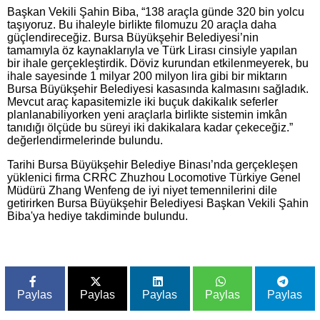
Başkan Vekili Şahin Biba, “138 araçla günde 320 bin yolcu
taşıyoruz. Bu ihaleyle birlikte filomuzu 20 araçla daha
güçlendireceğiz. Bursa Büyükşehir Belediyesi’nin
tamamıyla öz kaynaklarıyla ve Türk Lirası cinsiyle yapılan
bir ihale gerçekleştirdik. Döviz kurundan etkilenmeyerek, bu
ihale sayesinde 1 milyar 200 milyon lira gibi bir miktarın
Bursa Büyükşehir Belediyesi kasasında kalmasını sağladık.
Mevcut araç kapasitemizle iki buçuk dakikalık seferler
planlanabiliyorken yeni araçlarla birlikte sistemin imkân
tanıdığı ölçüde bu süreyi iki dakikalara kadar çekeceğiz.”
değerlendirmelerinde bulundu.
Tarihi Bursa Büyükşehir Belediye Binası’nda gerçekleşen
yüklenici firma CRRC Zhuzhou Locomotive Türkiye Genel
Müdürü Zhang Wenfeng de iyi niyet temennilerini dile
getirirken Bursa Büyükşehir Belediyesi Başkan Vekili Şahin
Biba'ya hediye takdiminde bulundu.
Paylas
Paylas
Paylas
Paylas
Paylas