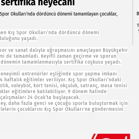
sertifika heyecanı
B
 Spor Okulları’nda dördüncü dönemi tamamlayan çocuklar,
1
nen Kış Spor Okulları’nda dördüncü dönemi
luluğunu yaşadı.
spor ve sanat dalıyla uğraşmasını amaçlayan Büyükşehir
emi de tamamladı. Keyifli zaman geçirme ve sporun
, dönemin tamamlanmasıyla sertifika coşkusu yaşadı.
deneyimli antrenörler eşliğinde spor yapma imkanı
 haftalık eğitimler veriliyor. Kış Spor Okulları’ndaki
tik, voleybol, kort tenisi, okçuluk, satranç, masa tenisi
klar eğitimlere katılabiliyor. 9 dönem halinde
çalışmaları 24 Ocak’ta başlayacak.
y, daha fazla genci ve çocuğu sporla buluşturmak için
ilelerin çocuklarını Kış Spor Okulları'na göndermesini