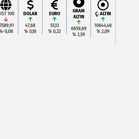
GRAM
IST 100
DOLAR
EURO
Ç. ALTIN
ALTIN
7589,91
47,68
55,13
10644,48
6659,69
%-0,08
% 0,18
% 0,32
% 2,09
% 2,59