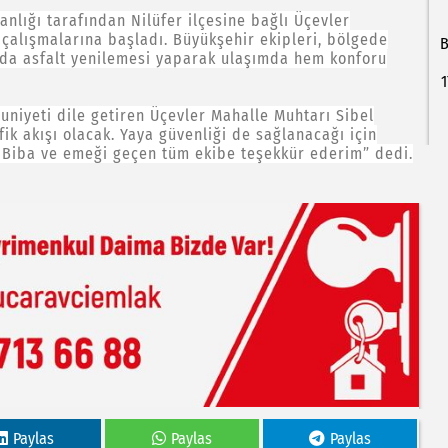
nlığı tarafından Nilüfer ilçesine bağlı Üçevler
çalışmalarına başladı. Büyükşehir ekipleri, bölgede
B
anda asfalt yenilemesi yaparak ulaşımda hem konforu
1
niyeti dile getiren Üçevler Mahalle Muhtarı Sibel
fik akışı olacak. Yaya güvenliği de sağlanacağı için
n Biba ve emeği geçen tüm ekibe teşekkür ederim” dedi.
Paylas
Paylas
Paylas