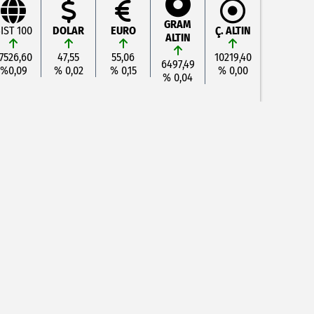
GRAM
IST 100
DOLAR
EURO
Ç. ALTIN
ALTIN
7526,60
47,55
55,06
10219,40
6497,49
%0,09
% 0,02
% 0,15
% 0,00
% 0,04