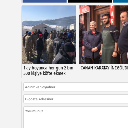
1 ay boyunca her gün 2 bin
CANAN KARATAY İNEGÖL'D
500 kişiye köfte ekmek