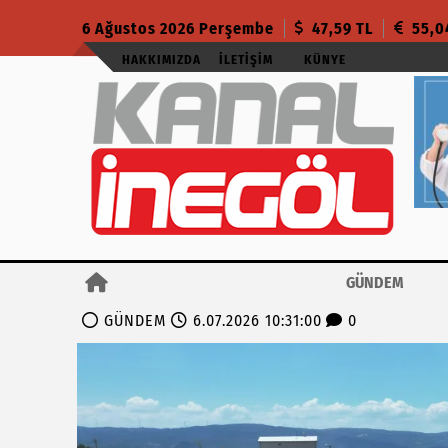
6 Ağustos 2026 Perşembe
47,59 TL
55,0
HAKKIMIZDA
İLETIŞIM
KÜNYE
GÜNDEM
GÜNDEM
6.07.2026 10:31:00
0