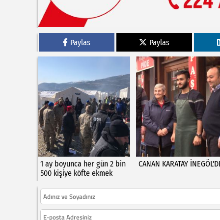
Paylas
Paylas
1 ay boyunca her gün 2 bin
CANAN KARATAY İNEGÖL'D
500 kişiye köfte ekmek