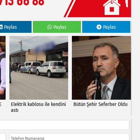
Paylas
Paylas
Paylas
E
Elektrik kablosu ile kendini
Bütün Şehir Seferber Oldu
astı