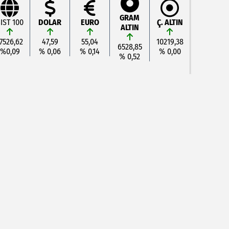
GRAM
IST 100
DOLAR
EURO
Ç. ALTIN
ALTIN
7526,62
47,59
55,04
10219,38
6528,85
%0,09
% 0,06
% 0,14
% 0,00
% 0,52