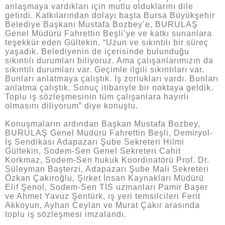
anlaşmaya vardıkları için mutlu olduklarını dile
getirdi. Katkılarından dolayı başta Bursa Büyükşehir
Belediye Başkanı Mustafa Bozbey’e, BURULAŞ
Genel Müdürü Fahrettin Beşli’ye ve katkı sunanlara
teşekkür eden Gültekin, “Uzun ve sıkıntılı bir süreç
yaşadık. Belediyenin de içerisinde bulunduğu
sıkıntılı durumları biliyoruz. Ama çalışanlarımızın da
sıkıntılı durumları var. Geçimle ilgili sıkıntıları var.
Bunları anlatmaya çalıştık. İş zorlukları vardı. Bunları
anlatma çalıştık. Sonuç itibariyle bir noktaya geldik.
Toplu iş sözleşmesinin tüm çalışanlara hayırlı
olmasını diliyorum” diye konuştu.
Konuşmaların ardından Başkan Mustafa Bozbey,
BURULAŞ Genel Müdürü Fahrettin Beşli, Demiryol-
İş Sendikası Adapazarı Şube Sekreteri Hilmi
Gültekin, Sodem-Sen Genel Sekreteri Cahit
Korkmaz, Sodem-Sen hukuk Koordinatörü Prof. Dr.
Süleyman Başterzi, Adapazarı Şube Mali Sekreteri
Özkan Çakıroğlu, Şirket İnsan Kaynakları Müdürü
Elif Şenol, Sodem-Sen TİS uzmanları Pamir Başer
ve Ahmet Yavuz Şentürk, iş yeri temsilcileri Ferit
Akkoyun, Ayhan Ceylan ve Murat Çakır arasında
toplu iş sözleşmesi imzalandı.