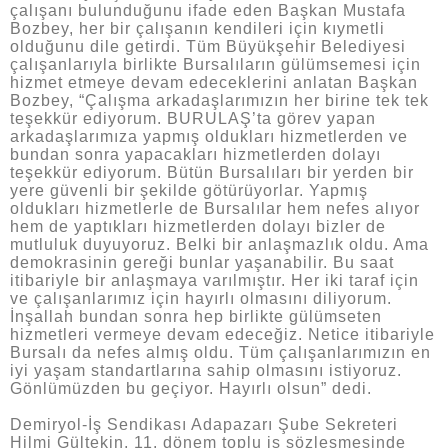
çalışanı bulunduğunu ifade eden Başkan Mustafa
Bozbey, her bir çalışanın kendileri için kıymetli
olduğunu dile getirdi. Tüm Büyükşehir Belediyesi
çalışanlarıyla birlikte Bursalıların gülümsemesi için
hizmet etmeye devam edeceklerini anlatan Başkan
Bozbey, “Çalışma arkadaşlarımızın her birine tek tek
teşekkür ediyorum. BURULAŞ’ta görev yapan
arkadaşlarımıza yapmış oldukları hizmetlerden ve
bundan sonra yapacakları hizmetlerden dolayı
teşekkür ediyorum. Bütün Bursalıları bir yerden bir
yere güvenli bir şekilde götürüyorlar. Yapmış
oldukları hizmetlerle de Bursalılar hem nefes alıyor
hem de yaptıkları hizmetlerden dolayı bizler de
mutluluk duyuyoruz. Belki bir anlaşmazlık oldu. Ama
demokrasinin gereği bunlar yaşanabilir. Bu saat
itibariyle bir anlaşmaya varılmıştır. Her iki taraf için
ve çalışanlarımız için hayırlı olmasını diliyorum.
İnşallah bundan sonra hep birlikte gülümseten
hizmetleri vermeye devam edeceğiz. Netice itibariyle
Bursalı da nefes almış oldu. Tüm çalışanlarımızın en
iyi yaşam standartlarına sahip olmasını istiyoruz.
Gönlümüzden bu geçiyor. Hayırlı olsun” dedi.
Demiryol-İş Sendikası Adapazarı Şube Sekreteri
Hilmi Gültekin, 11. dönem toplu iş sözleşmesinde