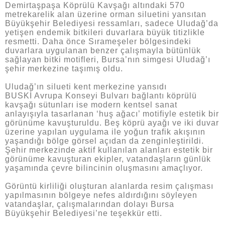
Demirtaşpaşa Köprülü Kavşağı altındaki 570
metrekarelik alan üzerine orman siluetini yansıtan
Büyükşehir Belediyesi ressamları, sadece Uludağ’da
yetişen endemik bitkileri duvarlara büyük titizlikle
resmetti. Daha önce Sırameşeler bölgesindeki
duvarlara uygulanan benzer çalışmayla bütünlük
sağlayan bitki motifleri, Bursa’nın simgesi Uludağ’ı
şehir merkezine taşımış oldu.
Uludağ’ın silueti kent merkezine yansıdı
BUSKİ Avrupa Konseyi Bulvarı bağlantı köprülü
kavşağı sütunları ise modern kentsel sanat
anlayışıyla tasarlanan ‘huş ağacı’ motifiyle estetik bir
görünüme kavuşturuldu. Beş köprü ayağı ve iki duvar
üzerine yapılan uygulama ile yoğun trafik akışının
yaşandığı bölge görsel açıdan da zenginleştirildi.
Şehir merkezinde aktif kullanılan alanları estetik bir
görünüme kavuşturan ekipler, vatandaşların günlük
yaşamında çevre bilincinin oluşmasını amaçlıyor.
Görüntü kirliliği oluşturan alanlarda resim çalışması
yapılmasının bölgeye nefes aldırdığını söyleyen
vatandaşlar, çalışmalarından dolayı Bursa
Büyükşehir Belediyesi’ne teşekkür etti.