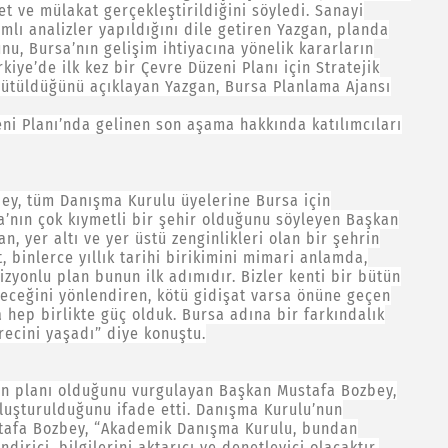
t ve mülakat gerçekleştirildiğini söyledi. Sanayi
mlı analizler yapıldığını dile getiren Yazgan, planda
nu, Bursa’nın gelişim ihtiyacına yönelik kararların
ürkiye’de ilk kez bir Çevre Düzeni Planı için Stratejik
rütüldüğünü açıklayan Yazgan, Bursa Planlama Ajansı
eni Planı’nda gelinen son aşama hakkında katılımcıları
ey, tüm Danışma Kurulu üyelerine Bursa için
sa’nın çok kıymetli bir şehir olduğunu söyleyen Başkan
n, yer altı ve yer üstü zenginlikleri olan bir şehrin
t, binlerce yıllık tarihi birikimini mimari anlamda,
zyonlu plan bunun ilk adımıdır. Bizler kenti bir bütün
leceğini yönlendiren, kötü gidişat varsa önüne geçen
a hep birlikte güç olduk. Bursa adına bir farkındalık
ecini yaşadı” diye konuştu.
rın planı olduğunu vurgulayan Başkan Mustafa Bozbey,
luşturulduğunu ifade etti. Danışma Kurulu’nun
tafa Bozbey, “Akademik Danışma Kurulu, bundan
irici, bilgilerini aktarıcı ve denetleyici olacaktır.