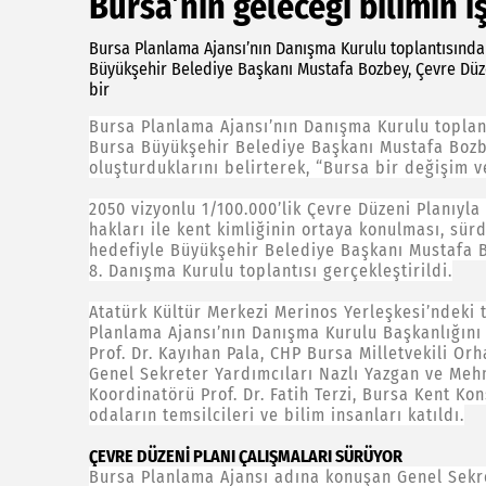
Bursa’nın geleceği bilimin ı
Bursa Planlama Ajansı’nın Danışma Kurulu toplantısında
Büyükşehir Belediye Başkanı Mustafa Bozbey, Çevre Düzen
bir
Bursa Planlama Ajansı’nın Danışma Kurulu toplan
Bursa Büyükşehir Belediye Başkanı Mustafa Bozbe
oluşturduklarını belirterek, “Bursa bir değişim 
2050 vizyonlu 1/100.000’lik Çevre Düzeni Planıyla
hakları ile kent kimliğinin ortaya konulması, sür
hedefiyle Büyükşehir Belediye Başkanı Mustafa 
8. Danışma Kurulu toplantısı gerçekleştirildi.
Atatürk Kültür Merkezi Merinos Yerleşkesi’ndeki 
Planlama Ajansı’nın Danışma Kurulu Başkanlığını 
Prof. Dr. Kayıhan Pala, CHP Bursa Milletvekili O
Genel Sekreter Yardımcıları Nazlı Yazgan ve Mehm
Koordinatörü Prof. Dr. Fatih Terzi, Bursa Kent Ko
odaların temsilcileri ve bilim insanları katıldı.
ÇEVRE DÜZENİ PLANI ÇALIŞMALARI SÜRÜYOR
Bursa Planlama Ajansı adına konuşan Genel Sekre