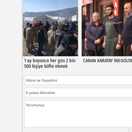
1 ay boyunca her gün 2 bin
CANAN KARATAY İNEGÖL'D
500 kişiye köfte ekmek