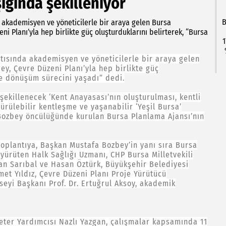
şığında şekilleniyor
B
 akademisyen ve yöneticilerle bir araya gelen Bursa
i Planı’yla hep birlikte güç oluşturduklarını belirterek, “Bursa
1
tısında akademisyen ve yöneticilerle bir araya gelen
y, Çevre Düzeni Planı’yla hep birlikte güç
ve dönüşüm sürecini yaşadı” dedi.
 şekillenecek ‘Kent Anayasası’nın oluşturulması, kentli
dürülebilir kentleşme ve yaşanabilir ‘Yeşil Bursa’
Bozbey öncülüğünde kurulan Bursa Planlama Ajansı’nın
toplantıya, Başkan Mustafa Bozbey’in yanı sıra Bursa
yürüten Halk Sağlığı Uzmanı, CHP Bursa Milletvekili
rhan Sarıbal ve Hasan Öztürk, Büyükşehir Belediyesi
et Yıldız, Çevre Düzeni Planı Proje Yürütücü
nseyi Başkanı Prof. Dr. Ertuğrul Aksoy, akademik
ter Yardımcısı Nazlı Yazgan, çalışmalar kapsamında 11