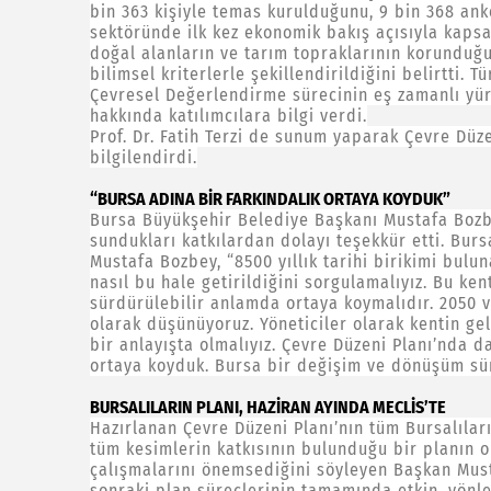
bin 363 kişiyle temas kurulduğunu, 9 bin 368 anke
sektöründe ilk kez ekonomik bakış açısıyla kapsa
doğal alanların ve tarım topraklarının korunduğu
bilimsel kriterlerle şekillendirildiğini belirtti. T
Çevresel Değerlendirme sürecinin eş zamanlı yü
hakkında katılımcılara bilgi verdi.
Prof. Dr. Fatih Terzi de sunum yaparak Çevre Düz
bilgilendirdi.
“BURSA ADINA BİR FARKINDALIK ORTAYA KOYDUK”
Bursa Büyükşehir Belediye Başkanı Mustafa Bozb
sundukları katkılardan dolayı teşekkür etti. Bur
Mustafa Bozbey, “8500 yıllık tarihi birikimi buluna
nasıl bu hale getirildiğini sorgulamalıyız. Bu ken
sürdürülebilir anlamda ortaya koymalıdır. 2050 vi
olarak düşünüyoruz. Yöneticiler olarak kentin ge
bir anlayışta olmalıyız. Çevre Düzeni Planı’nda d
ortaya koyduk. Bursa bir değişim ve dönüşüm sür
BURSALILARIN PLANI, HAZİRAN AYINDA MECLİS’TE
Hazırlanan Çevre Düzeni Planı’nın tüm Bursalıla
tüm kesimlerin katkısının bulunduğu bir planın o
çalışmalarını önemsediğini söyleyen Başkan Mus
sonraki plan süreçlerinin tamamında etkin, yönlend