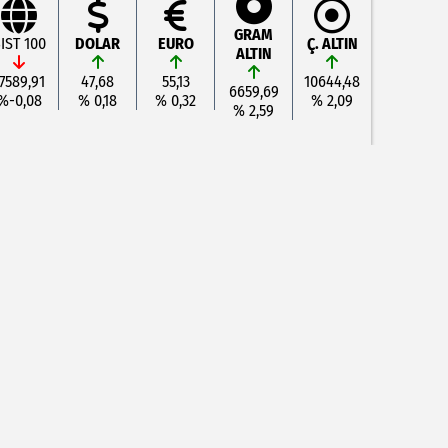
GRAM
IST 100
DOLAR
EURO
Ç. ALTIN
ALTIN
7589,91
47,68
55,13
10644,48
6659,69
%-0,08
% 0,18
% 0,32
% 2,09
% 2,59