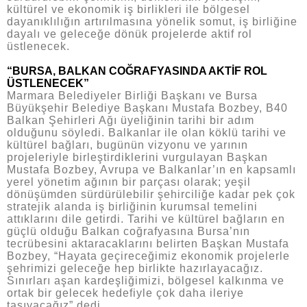
kültürel ve ekonomik iş birlikleri ile bölgesel
dayanıklılığın artırılmasına yönelik somut, iş birliğine
dayalı ve geleceğe dönük projelerde aktif rol
üstlenecek.
“BURSA, BALKAN COĞRAFYASINDA AKTİF ROL
ÜSTLENECEK”
Marmara Belediyeler Birliği Başkanı ve Bursa
Büyükşehir Belediye Başkanı Mustafa Bozbey, B40
Balkan Şehirleri Ağı üyeliğinin tarihi bir adım
olduğunu söyledi. Balkanlar ile olan köklü tarihi ve
kültürel bağları, bugünün vizyonu ve yarının
projeleriyle birleştirdiklerini vurgulayan Başkan
Mustafa Bozbey, Avrupa ve Balkanlar’ın en kapsamlı
yerel yönetim ağının bir parçası olarak; yeşil
dönüşümden sürdürülebilir şehirciliğe kadar pek çok
stratejik alanda iş birliğinin kurumsal temelini
attıklarını dile getirdi. Tarihi ve kültürel bağların en
güçlü olduğu Balkan coğrafyasına Bursa’nın
tecrübesini aktaracaklarını belirten Başkan Mustafa
Bozbey, “Hayata geçireceğimiz ekonomik projelerle
şehrimizi geleceğe hep birlikte hazırlayacağız.
Sınırları aşan kardeşliğimizi, bölgesel kalkınma ve
ortak bir gelecek hedefiyle çok daha ileriye
taşıyacağız” dedi.