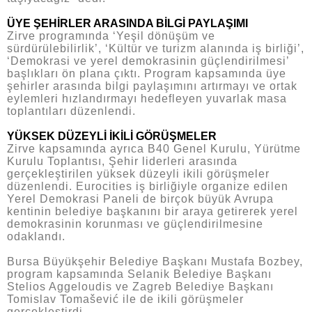
ÜYE ŞEHİRLER ARASINDA BİLGİ PAYLAŞIMI
Zirve programında ‘Yeşil dönüşüm ve
sürdürülebilirlik’, ‘Kültür ve turizm alanında iş birliği’,
‘Demokrasi ve yerel demokrasinin güçlendirilmesi’
başlıkları ön plana çıktı. Program kapsamında üye
şehirler arasında bilgi paylaşımını artırmayı ve ortak
eylemleri hızlandırmayı hedefleyen yuvarlak masa
toplantıları düzenlendi.
YÜKSEK DÜZEYLİ İKİLİ GÖRÜŞMELER
Zirve kapsamında ayrıca B40 Genel Kurulu, Yürütme
Kurulu Toplantısı, Şehir liderleri arasında
gerçekleştirilen yüksek düzeyli ikili görüşmeler
düzenlendi. Eurocities iş birliğiyle organize edilen
Yerel Demokrasi Paneli de birçok büyük Avrupa
kentinin belediye başkanını bir araya getirerek yerel
demokrasinin korunması ve güçlendirilmesine
odaklandı.
Bursa Büyükşehir Belediye Başkanı Mustafa Bozbey,
program kapsamında Selanik Belediye Başkanı
Stelios Aggeloudis ve Zagreb Belediye Başkanı
Tomislav Tomašević ile de ikili görüşmeler
gerçekleştirdi.