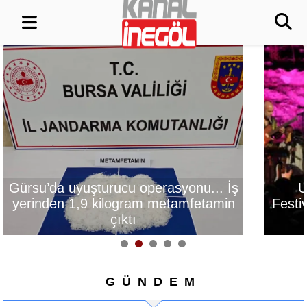
Uluslararası Bursa
Bursa’da rahv
Festivali’nde tarih ve müzik
şampiyonluk i
buluştu
GÜNDEM