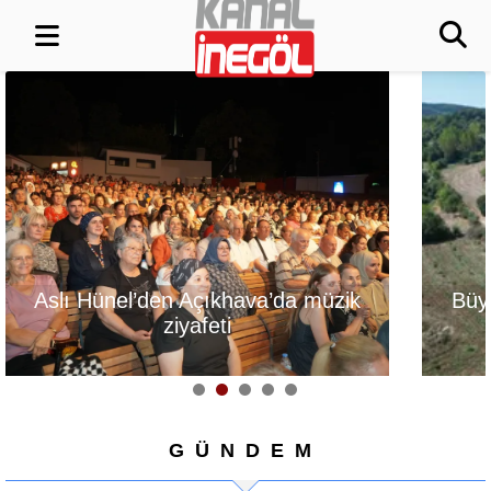
Büyükşehir'den İnegöl'e
Şekibe İnsel 
ulaşım hamlesi
Çiftliği Atlı Bin
Oluy
GÜNDEM