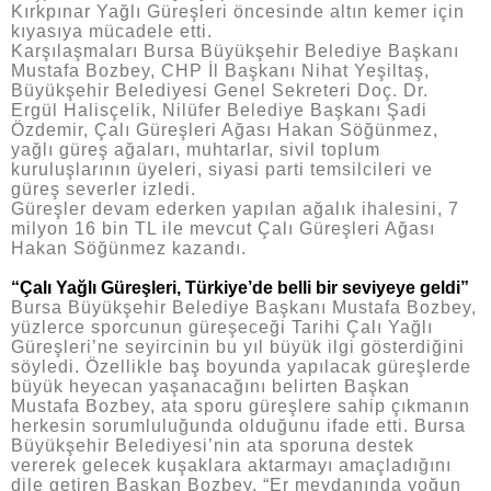
Kırkpınar Yağlı Güreşleri öncesinde altın kemer için
kıyasıya mücadele etti.
Karşılaşmaları Bursa Büyükşehir Belediye Başkanı
Mustafa Bozbey, CHP İl Başkanı Nihat Yeşiltaş,
Büyükşehir Belediyesi Genel Sekreteri Doç. Dr.
Ergül Halisçelik, Nilüfer Belediye Başkanı Şadi
Özdemir, Çalı Güreşleri Ağası Hakan Söğünmez,
yağlı güreş ağaları, muhtarlar, sivil toplum
kuruluşlarının üyeleri, siyasi parti temsilcileri ve
güreş severler izledi.
Güreşler devam ederken yapılan ağalık ihalesini, 7
milyon 16 bin TL ile mevcut Çalı Güreşleri Ağası
Hakan Söğünmez kazandı.
“Çalı Yağlı Güreşleri, Türkiye’de belli bir seviyeye geldi”
Bursa Büyükşehir Belediye Başkanı Mustafa Bozbey,
yüzlerce sporcunun güreşeceği Tarihi Çalı Yağlı
Güreşleri’ne seyircinin bu yıl büyük ilgi gösterdiğini
söyledi. Özellikle baş boyunda yapılacak güreşlerde
büyük heyecan yaşanacağını belirten Başkan
Mustafa Bozbey, ata sporu güreşlere sahip çıkmanın
herkesin sorumluluğunda olduğunu ifade etti. Bursa
Büyükşehir Belediyesi’nin ata sporuna destek
vererek gelecek kuşaklara aktarmayı amaçladığını
dile getiren Başkan Bozbey, “Er meydanında yoğun