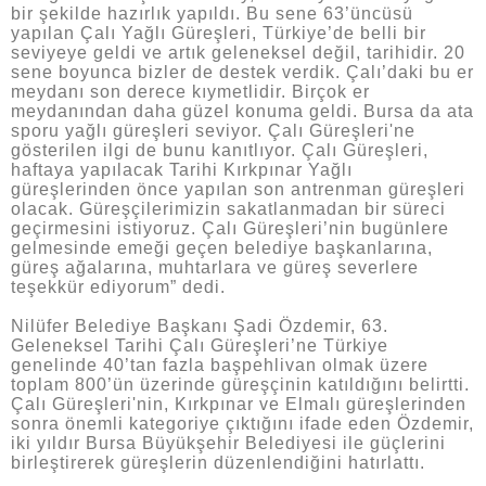
bir şekilde hazırlık yapıldı. Bu sene 63’üncüsü
yapılan Çalı Yağlı Güreşleri, Türkiye’de belli bir
seviyeye geldi ve artık geleneksel değil, tarihidir. 20
sene boyunca bizler de destek verdik. Çalı’daki bu er
meydanı son derece kıymetlidir. Birçok er
meydanından daha güzel konuma geldi. Bursa da ata
sporu yağlı güreşleri seviyor. Çalı Güreşleri'ne
gösterilen ilgi de bunu kanıtlıyor. Çalı Güreşleri,
haftaya yapılacak Tarihi Kırkpınar Yağlı
güreşlerinden önce yapılan son antrenman güreşleri
olacak. Güreşçilerimizin sakatlanmadan bir süreci
geçirmesini istiyoruz. Çalı Güreşleri’nin bugünlere
gelmesinde emeği geçen belediye başkanlarına,
güreş ağalarına, muhtarlara ve güreş severlere
teşekkür ediyorum” dedi.
Nilüfer Belediye Başkanı Şadi Özdemir, 63.
Geleneksel Tarihi Çalı Güreşleri’ne Türkiye
genelinde 40’tan fazla başpehlivan olmak üzere
toplam 800’ün üzerinde güreşçinin katıldığını belirtti.
Çalı Güreşleri'nin, Kırkpınar ve Elmalı güreşlerinden
sonra önemli kategoriye çıktığını ifade eden Özdemir,
iki yıldır Bursa Büyükşehir Belediyesi ile güçlerini
birleştirerek güreşlerin düzenlendiğini hatırlattı.