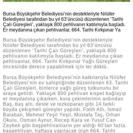
Bursa Büyükşehir Belediyesi’nin destekleriyle Nilüfer
Belediyesi tarafından bu yıl 63’üncüsü düzenlenen ‘Tarihi
Çalı Güreşleri’, yaklaşık 800 pehlivanın katılımıyla başladı.
Er meydanına çıkan pehlivanlar, 664. Tarihi Kırkpınar Ya
Bursa Büyükşehir Belediyesi’nin destekleriyle
Nilüfer Belediyesi tarafından bu yıl 63’üncüsü
düzenlenen ‘Tarihi Çalı Güreşleri’, yaklaşık 800
pehlivanın katılımıyla başladı. Er meydanına çıkan
pehlivanlar, 664. Tarihi Kırkpınar Yağlı Güreşleri
öncesinde derece yapabilmek için ter döktü.
Bursa Büyükşehir Belediyesi’nin katkılarıyla Nilüfer
Belediyesi’nin ev sahipliğinde düzenlenen 63. Tarihi
Çalı Güreşleri, binlerce yağlı güreş tutkununu bir
araya getirdi. Yaklaşık 800 pehlivan kıspet bağlayıp
er meydanına çıkarken, kura çekimlerinin ardından
Baş, baş altı, deste ve tozkoparan gibi 14 farklı
boyda çekişmeli güreşler yapıldı. Fatih Atlı, İsmail
Balaban, Mehmet Yeşil Yeşil, Mustafa Taş, Orhan
Okulu, Osman Aynur, Recep Kara ve Yusuf Can
Zeybek gibi başpehlivanların yer aldığı 40’tan fazla
başpehlivan, haftaya yapılacak olan 664. Tarihi