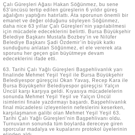
Çalı Güreşleri Ağası Hakan Söğünmez, bu sene
63’üncüsü tertip edilen güreşlerin 6 yıldır güreş
ağalığını yaptığını hatırlattı. Ata sporunun önemli bir
emanet ve değer olduğunu söyleyen Söğünmez,
daha nice 63 yıllar Çalı Güreşleri’nin yapılabilmesi
için mücadele edeceklerini belirtti. Bursa Büyükşehir
Belediye Başkanı Mustafa Bozbey’in ve Nilüfer
Belediye Başkanı Şadi Özdemir’in büyük katkı
sunduğunu anlatan Söğünmez, el ele vererek ata
sporunu her geçen gün büyütmeye devam
edeceklerini ifade etti.
63. Tarihi Çalı Yağlı Güreşleri Başpehlivanlık yarı
finalinde Mehmet Yeşil Yeşil ile Bursa Büyükşehir
Belediyespor güreşçisi Okan Yavaş, Recep Kara ile
Bursa Büyükşehir Belediyespor güreşçisi Yalçın
Üncül karşı karşıya geldi. Kıyasıya mücadelelerin
sonunda Mehmet Yeşil Yeşil ve Yalçın Üncül
isimlerini finale yazdırmayı başardı. Başpehlivanlık
final mücadelesi izleyenlerin nefeslerini keserken,
karşılaşmanın galibi olan Mehmet Yeşil Yeşil 63.
Tarihi Çalı Yağlı Güreşleri’nin Başpehlivanı oldu.
Turnuvanın sonunda tüm boylarda dereceye giren
sporcular madalya ve kupalarını protokol üyelerinin
elinden aldı.