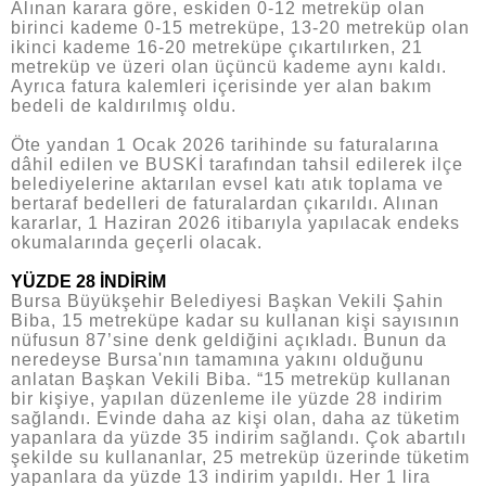
Alınan karara göre, eskiden 0-12 metreküp olan
birinci kademe 0-15 metreküpe, 13-20 metreküp olan
ikinci kademe 16-20 metreküpe çıkartılırken, 21
metreküp ve üzeri olan üçüncü kademe aynı kaldı.
Ayrıca fatura kalemleri içerisinde yer alan bakım
bedeli de kaldırılmış oldu.
Öte yandan 1 Ocak 2026 tarihinde su faturalarına
dâhil edilen ve BUSKİ tarafından tahsil edilerek ilçe
belediyelerine aktarılan evsel katı atık toplama ve
bertaraf bedelleri de faturalardan çıkarıldı. Alınan
kararlar, 1 Haziran 2026 itibarıyla yapılacak endeks
okumalarında geçerli olacak.
YÜZDE 28 İNDİRİM
Bursa Büyükşehir Belediyesi Başkan Vekili Şahin
Biba, 15 metreküpe kadar su kullanan kişi sayısının
nüfusun 87’sine denk geldiğini açıkladı. Bunun da
neredeyse Bursa'nın tamamına yakını olduğunu
anlatan Başkan Vekili Biba. “15 metreküp kullanan
bir kişiye, yapılan düzenleme ile yüzde 28 indirim
sağlandı. Evinde daha az kişi olan, daha az tüketim
yapanlara da yüzde 35 indirim sağlandı. Çok abartılı
şekilde su kullananlar, 25 metreküp üzerinde tüketim
yapanlara da yüzde 13 indirim yapıldı. Her 1 lira