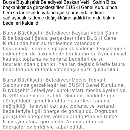
Bursa Büyükşehir Belediyesi Başkan Vekili Şahin Biba
başkanlığında gerçekleştirilen BUSKİ Genel Kurulu’nda
hem su tarifesinde vatandaşın faturasında indirim
sağlayacak kademe değişikliğine gidildi hem de bakım
bedelleri kaldırıldı
Bursa Büyükşehir Belediyesi Başkan Vekili Şahin
Biba başkanlığında gerçekleştirilen BUSKİ Genel
Kurulu’nda hem su tarifesinde vatandaşın
faturasında indirim sağlayacak kademe değişikliğine
gidildi hem de bakım bedelleri kaldırıldı. Ayrıca evsel
katı atık toplama ve bertaraf bedelleri de su
faturalarından çıkarıldı. Yapılan değişikliklerle fatura
bedelleri düşürülerek vatandaşın yüzü güldürüldü.
Bursa Büyükşehir Belediyesi Meclis Toplantı
Salonu’nda gerçekleştirilen BUSKİ Genel Kurulu’na,
Büyükşehir Belediyesi bürokratları, meclis üyeleri ve
BUSKİ yöneticileri katıldı. Gündem maddelerinin
görüşüldüğü genel kurulda, su tarifesi kademe
değişikliği ile evsel katı atık toplama ve bertaraf
bedelleriyle ilgili önerge de görüşüldü. Doğrudan
görüşülen önergeler, verilen arada Plan ve Bütçe
Komisyonu’nda görüşüldü. Aranın ardından
önergeler oy birliğiyle kabul edildi.