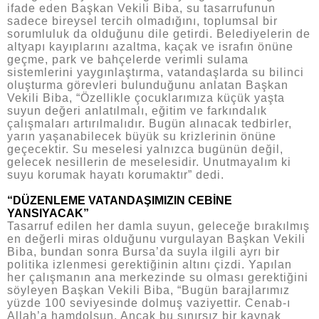
ifade eden Başkan Vekili Biba, su tasarrufunun
sadece bireysel tercih olmadığını, toplumsal bir
sorumluluk da olduğunu dile getirdi. Belediyelerin de
altyapı kayıplarını azaltma, kaçak ve israfın önüne
geçme, park ve bahçelerde verimli sulama
sistemlerini yaygınlaştırma, vatandaşlarda su bilinci
oluşturma görevleri bulunduğunu anlatan Başkan
Vekili Biba, “Özellikle çocuklarımıza küçük yaşta
suyun değeri anlatılmalı, eğitim ve farkındalık
çalışmaları artırılmalıdır. Bugün alınacak tedbirler,
yarın yaşanabilecek büyük su krizlerinin önüne
geçecektir. Su meselesi yalnızca bugünün değil,
gelecek nesillerin de meselesidir. Unutmayalım ki
suyu korumak hayatı korumaktır” dedi.
“DÜZENLEME VATANDAŞIMIZIN CEBİNE
YANSIYACAK”
Tasarruf edilen her damla suyun, geleceğe bırakılmış
en değerli miras olduğunu vurgulayan Başkan Vekili
Biba, bundan sonra Bursa’da suyla ilgili ayrı bir
politika izlenmesi gerektiğinin altını çizdi. Yapılan
her çalışmanın ana merkezinde su olması gerektiğini
söyleyen Başkan Vekili Biba, “Bugün barajlarımız
yüzde 100 seviyesinde dolmuş vaziyettir. Cenab-ı
Allah’a hamdolsun. Ancak bu sınırsız bir kaynak