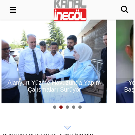
Yeni Parti İnegöl İlçe
Satrançta Burs
Başkanı Erkan Dönmez
fark
Oldu