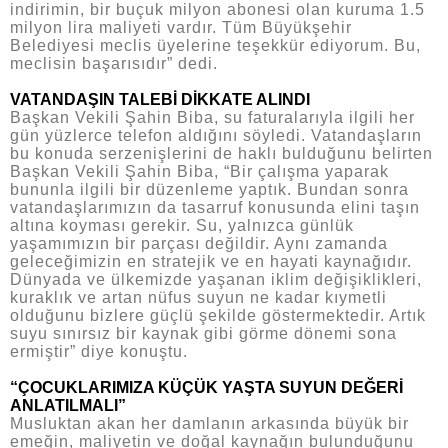
indirimin, bir buçuk milyon abonesi olan kuruma 1.5
milyon lira maliyeti vardır. Tüm Büyükşehir
Belediyesi meclis üyelerine teşekkür ediyorum. Bu,
meclisin başarısıdır” dedi.
VATANDAŞIN TALEBİ DİKKATE ALINDI
Başkan Vekili Şahin Biba, su faturalarıyla ilgili her
gün yüzlerce telefon aldığını söyledi. Vatandaşların
bu konuda serzenişlerini de haklı bulduğunu belirten
Başkan Vekili Şahin Biba, “Bir çalışma yaparak
bununla ilgili bir düzenleme yaptık. Bundan sonra
vatandaşlarımızın da tasarruf konusunda elini taşın
altına koyması gerekir. Su, yalnızca günlük
yaşamımızın bir parçası değildir. Aynı zamanda
geleceğimizin en stratejik ve en hayati kaynağıdır.
Dünyada ve ülkemizde yaşanan iklim değişiklikleri,
kuraklık ve artan nüfus suyun ne kadar kıymetli
olduğunu bizlere güçlü şekilde göstermektedir. Artık
suyu sınırsız bir kaynak gibi görme dönemi sona
ermiştir” diye konuştu.
“ÇOCUKLARIMIZA KÜÇÜK YAŞTA SUYUN DEĞERİ
ANLATILMALI”
Musluktan akan her damlanın arkasında büyük bir
emeğin, maliyetin ve doğal kaynağın bulunduğunu