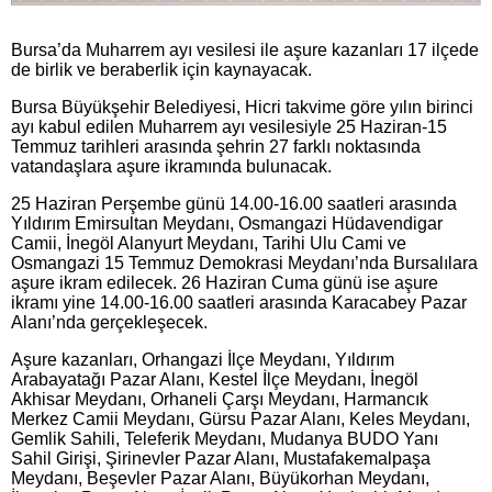
Bursa’da Muharrem ayı vesilesi ile aşure kazanları 17 ilçede
de birlik ve beraberlik için kaynayacak.
Bursa Büyükşehir Belediyesi, Hicri takvime göre yılın birinci
ayı kabul edilen Muharrem ayı vesilesiyle 25 Haziran-15
Temmuz tarihleri arasında şehrin 27 farklı noktasında
vatandaşlara aşure ikramında bulunacak.
25 Haziran Perşembe günü 14.00-16.00 saatleri arasında
Yıldırım Emirsultan Meydanı, Osmangazi Hüdavendigar
Camii, İnegöl Alanyurt Meydanı, Tarihi Ulu Cami ve
Osmangazi 15 Temmuz Demokrasi Meydanı’nda Bursalılara
aşure ikram edilecek. 26 Haziran Cuma günü ise aşure
ikramı yine 14.00-16.00 saatleri arasında Karacabey Pazar
Alanı’nda gerçekleşecek.
Aşure kazanları, Orhangazi İlçe Meydanı, Yıldırım
Arabayatağı Pazar Alanı, Kestel İlçe Meydanı, İnegöl
Akhisar Meydanı, Orhaneli Çarşı Meydanı, Harmancık
Merkez Camii Meydanı, Gürsu Pazar Alanı, Keles Meydanı,
Gemlik Sahili, Teleferik Meydanı, Mudanya BUDO Yanı
Sahil Girişi, Şirinevler Pazar Alanı, Mustafakemalpaşa
Meydanı, Beşevler Pazar Alanı, Büyükorhan Meydanı,