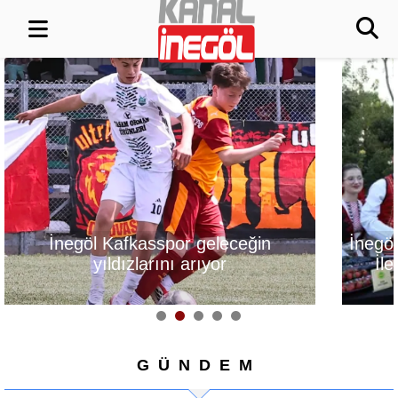
İnegöl, Gastronomi Festivali
Alanyurt Yüz
İle Lezzetlerini Vitrine
Yapım Çalışm
Çıkarıyor
GÜNDEM