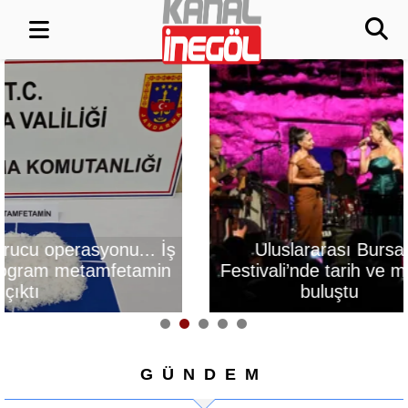
Uluslararası Bursa
Bursa’da rahv
Festivali’nde tarih ve müzik
şampiyonluk i
buluştu
GÜNDEM