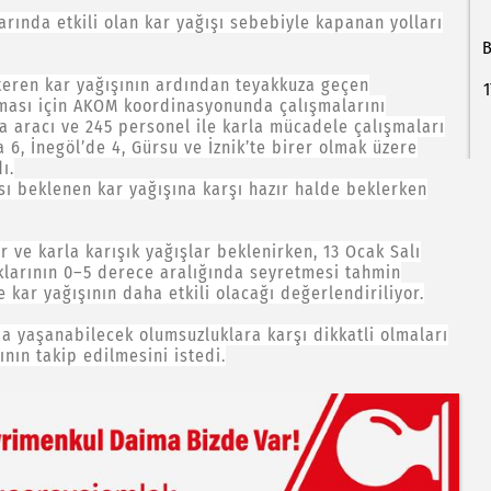
arında etkili olan kar yağışı sebebiyle kapanan yolları
B
steren kar yağışının ardından teyakkuza geçen
1
aması için AKOM koordinasyonunda çalışmalarını
 aracı ve 245 personel ile karla mücadele çalışmaları
a 6, İnegöl’de 4, Gürsu ve İznik’te birer olmak üzere
ı.
ası beklenen kar yağışına karşı hazır halde beklerken
ve karla karışık yağışlar beklenirken, 13 Ocak Salı
ıklarının 0–5 derece aralığında seyretmesi tahmin
e kar yağışının daha etkili olacağı değerlendiriliyor.
da yaşanabilecek olumsuzluklara karşı dikkatli olmaları
nın takip edilmesini istedi.