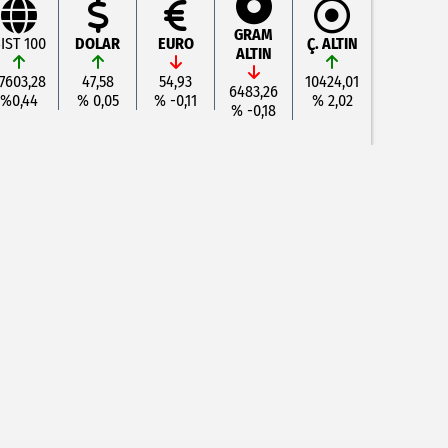
GRAM
IST 100
DOLAR
EURO
Ç. ALTIN
ALTIN
7603,28
47,58
54,93
10424,01
6483,26
%0,44
% 0,05
% -0,11
% 2,02
% -0,18