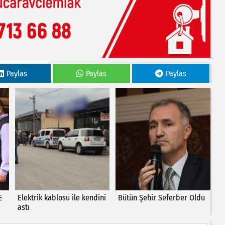
Paylas
Paylas
Paylas
E
Elektrik kablosu ile kendini
Bütün Şehir Seferber Oldu
astı