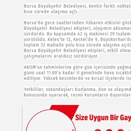
Bursa Büyükşehir Belediyesi, kentin farklı noktal
kısa sürede ulaşıma açtı.
Bursa’da gece saatlerinden itibaren etkisini gö
Büyükşehir Belediyesi ekipleri, ulaşımın aksam
sürdürdü. Bu kapsamda 42 iş makinesi 29 tuzlama
yürütüldü. Keles’te 12, Kestel’de 9, Büyükorhan’d
toplam 33 mahalle yolu kısa sürede ulaşıma açıld
Bursa Büyükşehir Belediyesi ekipleri, etkili olm
çalışmalarını aralıksız sürdürüyor.
AKOM’un tahminlerine göre gün içerisinde yağmur 
günü saat 11.00’a kadar il genelinde hava sıcakl
ediliyor. Yüksek kesimlerde ve kırsal ilçelerde is
Yetkililer, vatandaşları buzlanma, don ve ulaşım
konusunda uyararak, resmi kurumların duyuruları