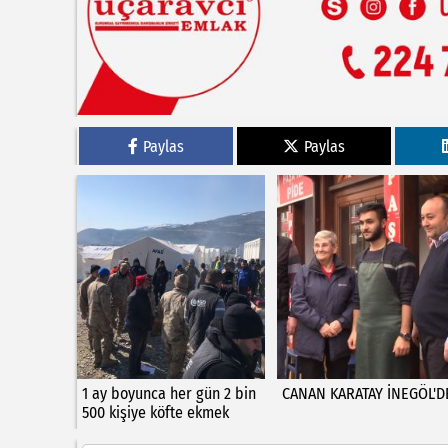
Paylas
Paylas
1 ay boyunca her gün 2 bin
CANAN KARATAY İNEGÖL'D
500 kişiye köfte ekmek