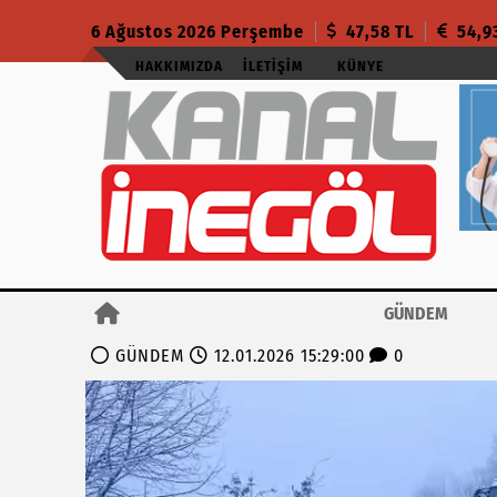
6 Ağustos 2026 Perşembe
47,58 TL
54,9
HAKKIMIZDA
İLETIŞIM
KÜNYE
GÜNDEM
GÜNDEM
12.01.2026 15:29:00
0