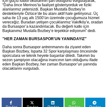
için güçlü futbol okullarının şart olduğunu vurgulayarak,
“Daha önce Merinos’ta faaliyet gösteriyorduk ve fiziki
alanlarımız yetersizdi. Başkan Mustafa Bozbey’in
destekleriyle Özlüce’de bu alanı aktif hale getiriyoruz. Üç
saha ile 13 yaş altı 1500’ün üzerinde çocuğumuza hizmet
vereceğiz. Buradan yetişen çocuklarımız Vakıfköy’e, oradan
da Bursaspor’a kazandırılacak. Bu değerli katkı için
Başkanımız Mustafa Bozbey’e teşekkür ediyorum” dedi.
"HER ZAMAN BURSASPOR’UN YANINDAYIZ"
Daha sonra Bursaspor antrenmanını da ziyaret eden
Başkan Bozbey, Isparta 32 Spor karşılaşması öncesinde
sporculara ve teknik heyete başarılar diledi. Takımın bu
sezon şampiyon olacağına inancının tam olduğunu ifade
eden Başkan Bozbey, her zaman Bursaspor’un yanında
olacaklarını vurguladı.