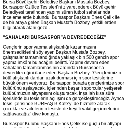
Bursa Büyükşehir Belediye Başkanı Mustafa Bozbey,
Bursaspor Özlüce Tesisleri’ni ziyaret ederek Büyükşehir
Belediyesi tarafından yapımı süren futbol sahalarında
incelemelerde bulundu. Bursaspor Başkanı Enes Çelik ile
de bir araya gelen Başkan Mustafa Bozbey, yetkililerden
bilgi alarak alanı gezdi.
“SAHALARI BURSASPOR”A DEVREDECEĞİZ”
Gençlerin spor yapma alışkanlığı kazanmasını
önemsediklerini söyleyen Başkan Mustafa Bozbey,
çalışmalar tamamlandığında yaklaşık bin 500 gencin spor
yapma imkânı bulacağını belirtti. Yapımı devam eden
sahaların tamamlanmasının ardından Bursaspor’a
devredileceğini ifade eden Başkan Bozbey, “Gençlerimizin
kötü alışkanlıklardan uzak durması için spor tesislerine
büyük önem veriyoruz. Bursaspor, burada gençlerimize spor
kültürünü aşılayacak, içlerinden başarılı sporcular yetişerek
kulübümüzün altyapısını oluşturacak. İnşallah kısa süre
içerisinde bu tesislerin açılışını da gerçekleştireceğiz. Ayrıca
tesis içerisinde BURFAŞ B Kafe’yi de hizmete alarak
çocuklar ve ailelerinin tesislerde keyifli vakit geçirmelerini
sağlayacağız” diye konuştu.
Bursaspor Kulübü Başkanı Enes Çelik ise güçlü bir altyapı